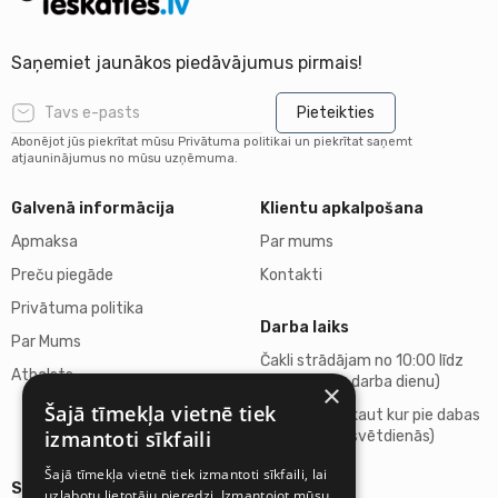
Saņemiet jaunākos piedāvājumus pirmais!
Pieteikties
Abonējot jūs piekrītat mūsu Privātuma politikai un piekrītat saņemt
atjauninājumus no mūsu uzņēmuma.
Galvenā informācija
Klientu apkalpošana
Apmaksa
Par mums
Preču piegāde
Kontakti
Privātuma politika
Darba laiks
Par Mums
Čakli strādājam no 10:00 līdz
Atbalsts
18:00 (katru darba dienu)
×
Šajā tīmekļa vietnē tiek
Atpūšamies kaut kur pie dabas
izmantoti sīkfaili
(sestdienās, svētdienās)
Šajā tīmekļa vietnē tiek izmantoti sīkfaili, lai
Sīkāka informācija
uzlabotu lietotāju pieredzi. Izmantojot mūsu