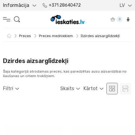
Informācija
LV
+371 28640472
0
Preces
Preces medniekiem
Dzirdes aizsarglīdzekļi
Dzirdes aizsarglīdzekļi
Šaja kategorijā atrodamas preces, kas paredzētas ausu aizsardzībai no
šaušanas un citiem trokšņiem.
Filtri
Skaits
Kārtot