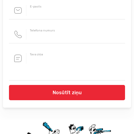
E-pasts
Telefona numurs
Tava ziņa
Nosūtīt ziņu