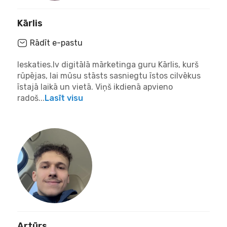
Kārlis
Rādīt e-pastu
Ieskaties.lv digitālā mārketinga guru Kārlis, kurš
rūpējas, lai mūsu stāsts sasniegtu īstos cilvēkus
īstajā laikā un vietā. Viņš ikdienā apvieno
radoš...
Lasīt visu
Artūrs