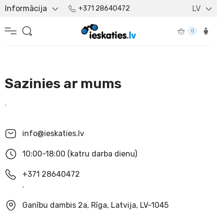
Informācija
LV
+371 28640472
0
Sazinies ar mums
.
info@ieskaties.lv
10:00-18:00 (katru darba dienu)
+371 28640472
.
Ganību dambis 2a, Rīga, Latvija, LV-1045