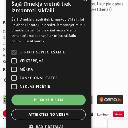
Šajā tīmekļa vietnē tiek
Atpūšamies kaut kur pie dabas
izmantoti sīkfaili
(sestdienās, svētdienās)
Šajā tīmekļa vietnē tiek izmantoti sīkfaili, lai
Sīkāka informācija
uzlabotu lietotāju pieredzi. Izmantojot mūsu
tīmekļa vietni, jūs piekrītat visu sīkfailu
Omicron SIA
izmantošanai saskaņā ar mūsu sīkfailu
Reģ.Nr. 40103272028
politiku.
Lasīt vairāk
Juridiskā adrese:
Ganību dambis 2a, Rīga, Latvija, LV-1045
STRIKTI NEPIECIEŠAMIE
Banka: AS "Swedbank"
VEIKTSPĒJAS
Konta Nr. LV46HABA0551027644383
MĒRĶA
Seko mums:
FUNKCIONALITĀTES
NEKLASIFICĒTIE
PIEKRIST VISIEM
ATTEIKTIES NO VISIEM
RĀDĪT DETAĻAS