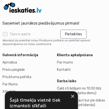
Saņemiet jaunākos piedāvājumus pirmais!
Pieteikties
Abonējot jūs piekrītat mūsu Privātuma politikai un piekrītat saņemt
atjauninājumus no mūsu uzņēmuma.
Galvenā informācija
Klientu apkalpošana
Apmaksa
Par mums
Preču piegāde
Kontakti
Privātuma politika
Darba laiks
Par Mums
Čakli strādājam no 10:00 līdz
Atbalsts
18:00 (katru darba dienu)
×
Šajā tīmekļa vietnē tiek
Atpūšamies kaut kur pie dabas
izmantoti sīkfaili
(sestdienās, svētdienās)