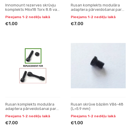
Innomount rezerves skrūvju
Rusan komplekts modulāra
komplekts M6x18 Torx 8.8 vai
adaptera pārveidošanai par
10.9 (L=10mm)
ātro (labās puses vītne)
Pieejams 1-2 nedēļu laikā
Pieejams 1-2 nedēļu laikā
€1.00
€7.00
Rusan komplekts modulāra
Rusan skrūve bāzēm VB6-48
adaptera pārveidošanai par
(L=5.9 mm)
ātro (kreisās puses vītne)
Pieejams 1-2 nedēļu laikā
Pieejams 1-2 nedēļu laikā
€7.00
€1.00