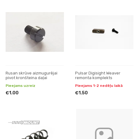
Rusan skrūve aizmugurējai
Pulsar Digisight Weaver
pivot kronšteina daļai
remonta komplekts
Pieejams uzreiz
Pieejams 1-2 nedēļu laikā
€1.00
€1.50