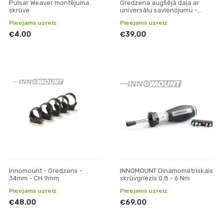
Pulsar Weaver montējuma
Gredzena augšējā daļa ar
skrūve
universālu savienojumu -
gredzens 34 mm 90°
Pieejams uzreiz
Pieejams uzreiz
€4.00
€39.00
Innomount - Gredzens -
INNOMOUNT Dinamometriskais
34mm - CH 9mm
skrūvgriezis 0,8 - 6 Nm
Pieejams uzreiz
Pieejams uzreiz
€48.00
€69.00