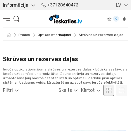
Informācija
LV
+371 28640472
0
Preces
Optikas stiprinājumi
Skrūves un rezerves daļas
Skrūves un rezerves daļas
Ieroča optiku stiprinājuma skrūves un rezerves daļas - būtiska sastāvdaļa
ieroča uzticamībai un precizitātei. Jauno skrūvju un rezerves detaļu
izmantošana ļauj nodrošināt stabilitāti un optimālu darbību jūsu optikas
sistēmai. Uzticams veids, kā uzturēt un uzlabot savu ieroča efektivitāti.
Filtri
Skaits
Kārtot