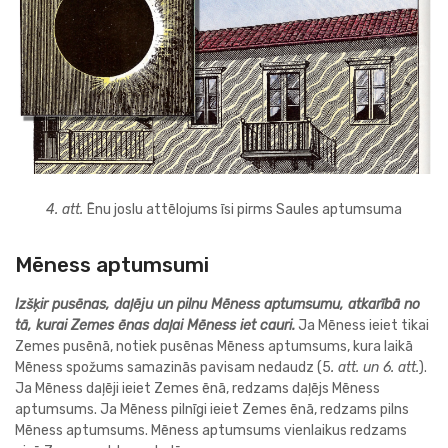
4. att.
Ēnu joslu attēlojums īsi pirms Saules aptumsuma
Mēness aptumsumi
Izšķir pusēnas, daļēju un pilnu Mēness aptumsumu, atkarībā no
tā, kurai Zemes ēnas daļai Mēness iet cauri.
Ja Mēness ieiet tikai
Zemes pusēnā, notiek pusēnas Mēness aptumsums, kura laikā
Mēness spožums samazinās pavisam nedaudz (5
. att. un 6. att.
).
Ja Mēness daļēji ieiet Zemes ēnā, redzams daļējs Mēness
aptumsums. Ja Mēness pilnīgi ieiet Zemes ēnā, redzams pilns
Mēness aptumsums. Mēness aptumsums vienlaikus redzams