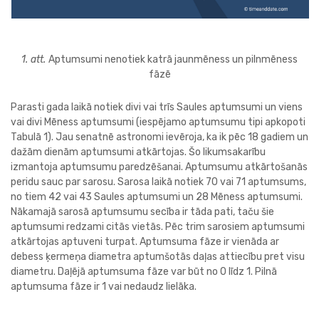
1. att.
Aptumsumi nenotiek katrā jaunmēness un pilnmēness
fāzē
Parasti gada laikā notiek divi vai trīs Saules aptumsumi un viens
vai divi Mēness aptumsumi (iespējamo aptumsumu tipi apkopoti
Tabulā 1). Jau senatnē astronomi ievēroja, ka ik pēc 18 gadiem un
dažām dienām aptumsumi atkārtojas. Šo likumsakarību
izmantoja aptumsumu paredzēšanai. Aptumsumu atkārtošanās
peridu sauc par sarosu. Sarosa laikā notiek 70 vai 71 aptumsums,
no tiem 42 vai 43 Saules aptumsumi un 28 Mēness aptumsumi.
Nākamajā sarosā aptumsumu secība ir tāda pati, taču šie
aptumsumi redzami citās vietās. Pēc trim sarosiem aptumsumi
atkārtojas aptuveni turpat. Aptumsuma fāze ir vienāda ar
debess ķermeņa diametra aptumšotās daļas attiecību pret visu
diametru. Daļējā aptumsuma fāze var būt no 0 līdz 1. Pilnā
aptumsuma fāze ir 1 vai nedaudz lielāka.