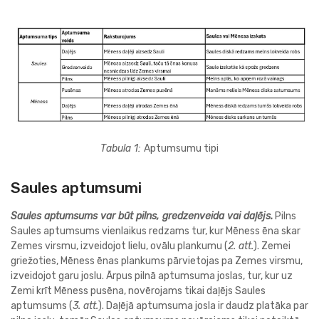
Tabula 1:
Aptumsumu tipi
Saules aptumsumi
Saules aptumsums var būt pilns, gredzenveida vai daļējs.
Pilns
Saules aptumsums vienlaikus redzams tur, kur Mēness ēna skar
Zemes virsmu, izveidojot lielu, ovālu plankumu (
2. att.
). Zemei
griežoties, Mēness ēnas plankums pārvietojas pa Zemes virsmu,
izveidojot garu joslu. Ārpus pilnā aptumsuma joslas, tur, kur uz
Zemi krīt Mēness pusēna, novērojams tikai daļējs Saules
aptumsums (
3. att.
). Daļējā aptumsuma josla ir daudz platāka par