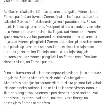
visā Zemes nakts puslodē.
Aplūkosim sīkāk pilna Mēness aptumsuma gaitu. Mēness ieiet
Zemes pusēnā un tuvojas Zemes ēnai no labās puses. Kad tas
sāk ieiet Zemes ēnā, diska kreisajā malā parādās robs. Sākas
daļējs Mēness aptumsums. Pakāpeniski ēna aizsedz arvien lielāku
daļu Mēness jūru un kontinentu. Tagad, kad Mēness spožums
kļuvis mazāks, var labi pamanīt, ka redzama arī tā aptumsusī
daļa. Kad Mēness pilnīgi ieiet Zemes ēnā, sākas pilns aptumsums.
Kad pilnais aptumsums beidzas, Mēness diska kreisajā pusē
parādās gaiša maliņa. Pretējā secībā atkārtojas daļējais
aptumsums, līdz Mēness pilnīgi iziet no Zemes ēnas. Pēc tam
Mēness atstāj arī Zemes pusēnu.
Pilnā aptumsuma laikā Mēness nepazūd pavisam, jo to nedaudz
apgaismo Zemes atmosfērā izkliedētā Saules gaisma.
Atmosfēra darbojas kā sarkans filtrs, jo zilāka gaisma tiek vairāk
izkliedēta nekā sarkanā. Līdz ar to līdz Mēness virsmai nonāks
tikai sarkanīgie toņi. Šī iemesla pēc Mēness iegūst sarkanu vai
pat oranžu, dzeltenu vai brūnu nokrāsu, kas atkarīgs no
apstākļiem Zemes atmosfērā.