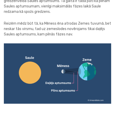
gredzenveida Saules aptumsums. Tā gaita ir tāda pati kā pilnam
Saules aptumsumam, vienīgi maksimālās fāzes laikā Saule
redzama kā spožs gredzens.
Reizēm mēdz būt tā, ka Mēness ēna atrodas Zemes tuvumā, bet
neskar tās virsmu, tad uz zemeslodes novērojams tikai daļējs
Saules aptumsums, kam pilnās fāzes nav.