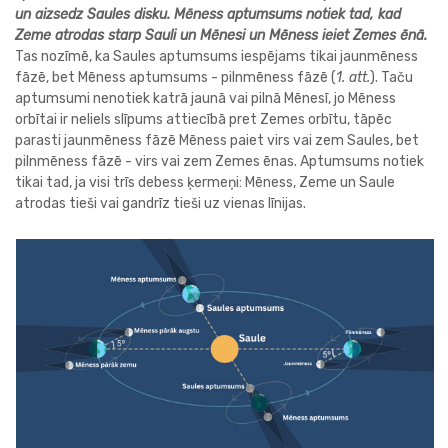
un aizsedz Saules disku. Mēness aptumsums notiek tad, kad
Zeme atrodas starp Sauli un Mēnesi un Mēness ieiet Zemes ēnā.
Tas nozīmē, ka Saules aptumsums iespējams tikai jaunmēness
fāzē, bet Mēness aptumsums - pilnmēness fāzē (
1. att.
). Taču
aptumsumi nenotiek katrā jaunā vai pilnā Mēnesī, jo Mēness
orbītai ir neliels slīpums attiecībā pret Zemes orbītu, tāpēc
parasti jaunmēness fāzē Mēness paiet virs vai zem Saules, bet
pilnmēness fāzē - virs vai zem Zemes ēnas. Aptumsums notiek
tikai tad, ja visi trīs debess ķermeņi: Mēness, Zeme un Saule
atrodas tieši vai gandrīz tieši uz vienas līnijas.