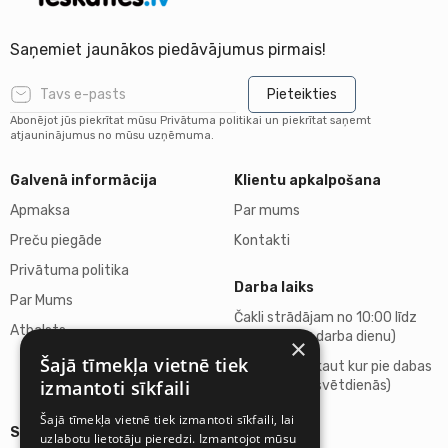
Saņemiet jaunākos piedāvājumus pirmais!
Pieteikties
Abonējot jūs piekrītat mūsu Privātuma politikai un piekrītat saņemt
atjauninājumus no mūsu uzņēmuma.
Galvenā informācija
Klientu apkalpošana
Apmaksa
Par mums
Preču piegāde
Kontakti
Privātuma politika
Darba laiks
Par Mums
Čakli strādājam no 10:00 līdz
Atbalsts
18:00 (katru darba dienu)
×
Šajā tīmekļa vietnē tiek
Atpūšamies kaut kur pie dabas
izmantoti sīkfaili
(sestdienās, svētdienās)
Šajā tīmekļa vietnē tiek izmantoti sīkfaili, lai
Sīkāka informācija
uzlabotu lietotāju pieredzi. Izmantojot mūsu