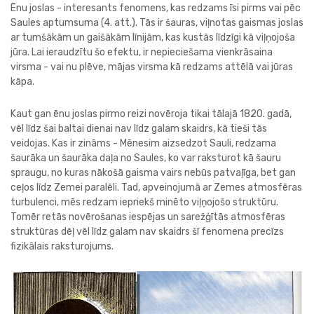
Ēnu joslas - interesants fenomens, kas redzams īsi pirms vai pēc
Saules aptumsuma (4. att.). Tās ir šauras, viļnotas gaismas joslas
ar tumšākām un gaišākām līnijām, kas kustās līdzīgi kā viļņojoša
jūra. Lai ieraudzītu šo efektu, ir nepieciešama vienkrāsaina
virsma - vai nu plēve, mājas virsma kā redzams attēlā vai jūras
kāpa.
Kaut gan ēnu joslas pirmo reizi novēroja tikai tālajā 1820. gadā,
vēl līdz šai baltai dienai nav līdz galam skaidrs, kā tieši tās
veidojas. Kas ir zināms - Mēnesim aizsedzot Sauli, redzama
šaurāka un šaurāka daļa no Saules, ko var raksturot kā šauru
spraugu, no kuras nākošā gaisma vairs nebūs patvaļīga, bet gan
ceļos līdz Zemei paralēli. Tad, apveinojumā ar Zemes atmosfēras
turbulenci, mēs redzam iepriekš minēto viļņojošo struktūru.
Tomēr retās novērošanas iespējas un sarežģītās atmosfēras
struktūras dēļ vēl līdz galam nav skaidrs šī fenomena precīzs
fizikālais raksturojums.