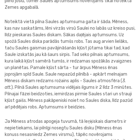
pilno joslu, tomēr Saules aptumsums novērojams tikai noteiktā
Zemes apgabalā.
Noteiktā vietā pilna Saules aptumsuma gaita ir šāda. Mēness,
kas nav saskatāms, lēni virzās virsū Saulei no labās uz kreiso pusi,
līdz pieskaras Saules diskam. Sākas daļējais aptumsums. Uz
spožā Saules diska parādās tumšs robs. Tas aug arvien lielāks,
taču Saules gaismas pavājināšanās kļūst jūtama tikai tad, kad
Saule izskatās jau kā šaurs sirpis. Tad seko pilnais aptumsums,
kura laikā kļūst samērā tumšs, ir redzamas spožākās zvaigznes
un planētas. Pamale kļūst sārta - tur ārpus Mēness ēnas
joprojām spīd Saule. Saule nepazūd pilnībā - apkārt melnajam
Mēness diskam redzams rožains aplis - Saules atmosfēra (
3.
att.
). Pilnā Saules aptumsuma vidējais ilgums ir 2 līdz 3 minūtes.
Pilnajai fāzei beidzoties, iemirdzas pirmie Saules stari un strauji
kļūst gaišs. Mēness pakāpeniski noiet no Saules diska, līdz pazūd
arī pēdējais robs. Aptumsums ir beidzies.
Ja Mēness atrodas apogeja tuvumā, tā leņķiskais diametrs ir
nepietiekams, lai pilnīgi nosegtu Saules disku (Mēness ēnas
konuss nesasniedz Zemes virsmu), tāpēc novērojams