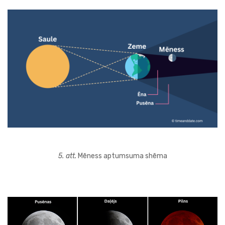
5. att.
Mēness aptumsuma shēma