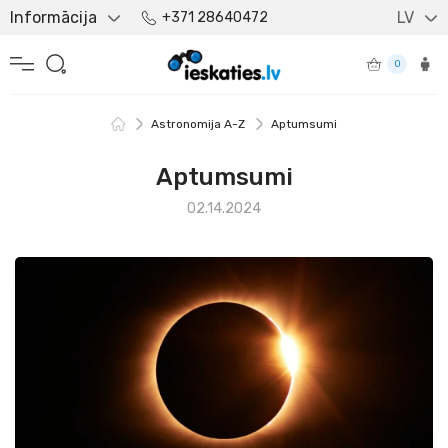
Informācija
LV
+371 28640472
0
Astronomija A-Z
Aptumsumi
Aptumsumi
02.14.2024