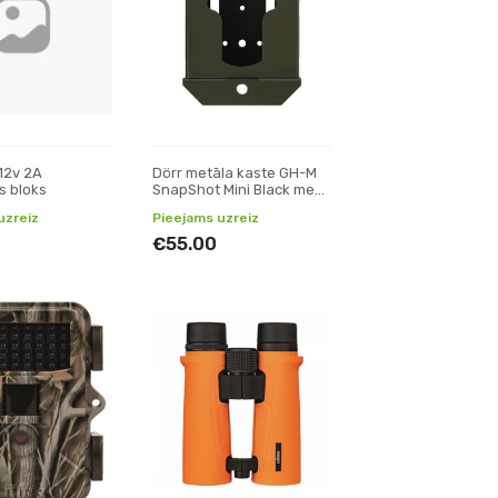
12v 2A
Dörr metāla kaste GH-M
s bloks
SnapShot Mini Black meža
kamerām
uzreiz
Pieejams uzreiz
€55.00