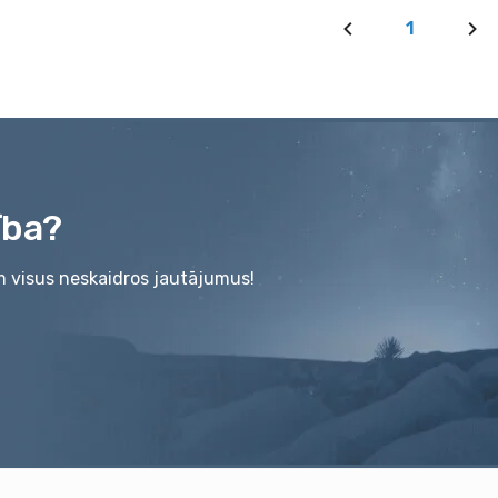
1
ība?
m visus neskaidros jautājumus!