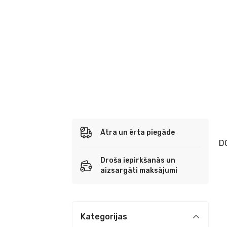
Ātra un ērta piegāde
D
Droša iepirkšanās un
aizsargāti maksājumi
Kategorijas