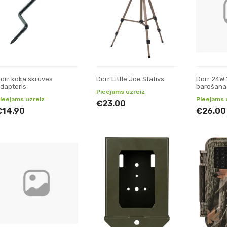
orr koka skrūves
Dörr Little Joe Statīvs
Dorr 24W 
dapteris
barošana
Pieejams uzreiz
ieejams uzreiz
Pieejams 
€23.00
€14.90
€26.00