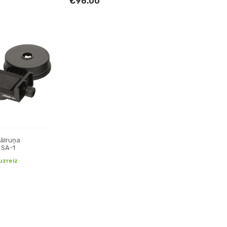
€96.00
tālruņa
 SA-1
uzreiz