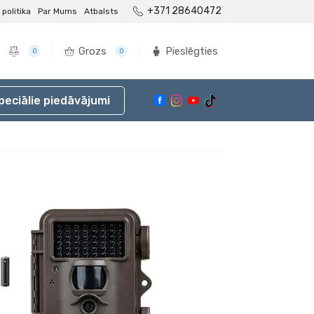
+371 28640472
politika
Par Mums
Atbalsts
Grozs
Pieslēgties
0
0
peciālie piedāvājumi