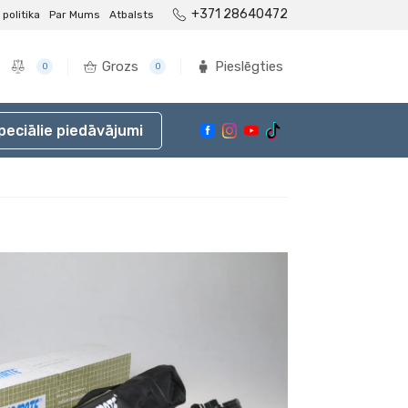
+371 28640472
politika
Par Mums
Atbalsts
Grozs
Pieslēgties
0
0
peciālie piedāvājumi