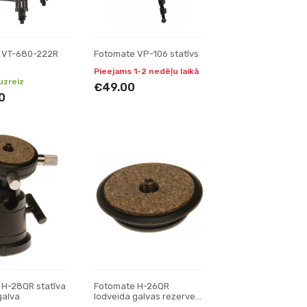
 VT-680-222R
Fotomate VP-106 statīvs
Pieejams 1-2 nedēļu laikā
uzreiz
€49.00
0
 H-28QR statīva
Fotomate H-26QR
galva
lodveida galvas rezerves
daļa