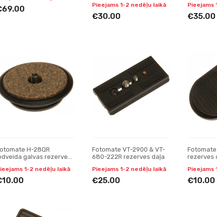
Pieejams 1-2 nedēļu laikā
Pieejams 
€69.00
€30.00
€35.00
otomate H-28QR
Fotomate VT-2900 & VT-
Fotomate
odveida galvas rezerves
680-222R rezerves daļa
rezerves 
aļa
ieejams 1-2 nedēļu laikā
Pieejams 1-2 nedēļu laikā
Pieejams 
€10.00
€25.00
€10.00