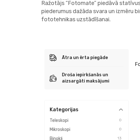
Ražotājs “Fotomate” piedāvā statīvus,
piederumus dažāda svara un izmēru bin
fototehnikas uzstādīšanai.
Ātra un ērta piegāde
F
Droša iepirkšanās un
aizsargāti maksājumi
Kategorijas
Teleskopi
0
Mikroskopi
0
Binokļi
13