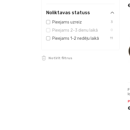
Preces medniekiem
0
Preces suņiem
0
Noliktavas statuss
Taktiskie pulksteņi
0
Pieejams uzreiz
3
GPS navigācijas ierīces
0
Pieejams 2-3 dienu laikā
0
Pieejams 1-2 nedēļu laikā
11
Notīrīt filtrus
F
l
d
P