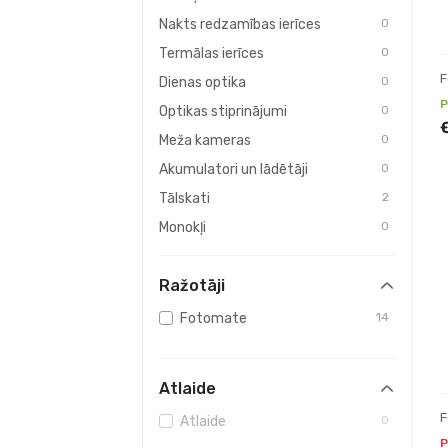
Nakts redzamības ierīces
0
Termālas ierīces
0
F
Dienas optika
0
P
Optikas stiprinājumi
0
Meža kameras
0
Akumulatori un lādētāji
0
Tālskati
2
Monokļi
0
Attāluma mērītāji
0
Ražotāji
Palielināmie stikli
0
Optikas kopšanas līdzekļi
0
Fotomate
14
Bērnu rotaļlietas
0
Fototehnika
0
Atlaide
Laika stacijas
0
F
Atlaide
0
Observatorijas
0
P