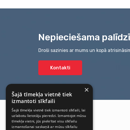
Nepieciešama palīdz
Droši sazinies ar mums un kopā atrisināsi
Kontakti
×
Šajā tīmekļa vietnē tiek
izmantoti sīkfaili
Šajā tīmekļa vietnē tiek izmantoti sīkfaili, lai
uzlabotu lietotāju pieredzi. Izmantojot mūsu
tīmekļa vietni, jūs piekrītat visu sīkfailu
izmantošanai saskaņā ar mūsu sīkfailu