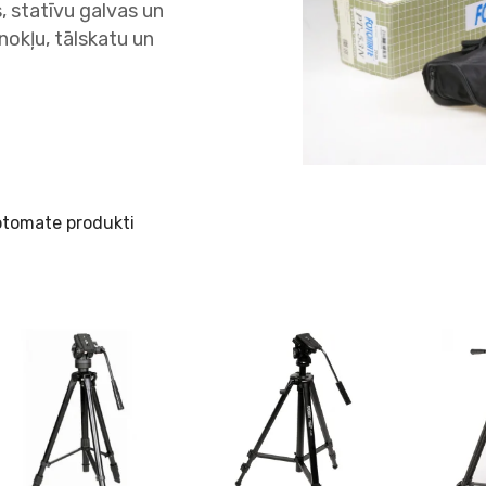
 statīvu galvas un
okļu, tālskatu un
otomate produkti