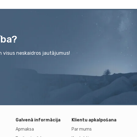
ība?
m visus neskaidros jautājumus!
Galvenā informācija
Klientu apkalpošana
Apmaksa
Par mums