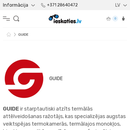
Informācija
LV
+371 28640472
0
GUIDE
GUIDE
GUIDE
ir starptautiski atzīts termālās
attēlveidošanas ražotājs, kas specializējas augstas
veiktspējas termokamerās, termālajos monokļos,