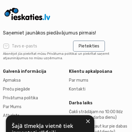
Saņemiet jaunākos piedāvājumus pirmais!
Pieteikties
Abonējot jūs piekrītat mūsu Privātuma politikai un piekrītat saņemt
atjauninājumus no mūsu uzņēmuma.
Galvenā informācija
Klientu apkalpošana
Apmaksa
Par mums
Preču piegāde
Kontakti
Privātuma politika
Darba laiks
Par Mums
Čakli strādājam no 10:00 līdz
Atbalsts
18:00 (katru darba dienu)
×
Šajā tīmekļa vietnē tiek
Atpūšamies kaut kur pie dabas
(sestdienās, svētdienās)