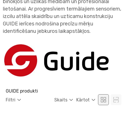
binokļos un uzlikās medībām un profesionālai
lietošanai. Ar progresīviem termālajiem sensoriem,
izcilu attēla skaidrību un uzticamu konstrukciju
GUIDE ierīces nodrošina precīzu mērķu
identificēšanu jebkuros laikapstākļos.
GUIDE produkti
Filtri
Skaits
Kārtot