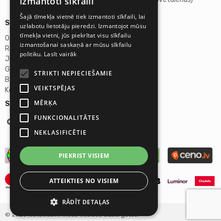
izmantoti sīkfaili
Šajā tīmekļa vietnē tiek izmantoti sīkfaili, lai
Sīkāka informācija
uzlabotu lietotāju pieredzi. Izmantojot mūsu
tīmekļa vietni, jūs piekrītat visu sīkfailu
Omicron SIA
izmantošanai saskaņā ar mūsu sīkfailu
Reģ.Nr. 40103272028
politiku.
Lasīt vairāk
Juridiskā adrese:
Ganību dambis 2a, Rīga, Latvija, LV-1045
STRIKTI NEPIECIEŠAMIE
Banka: AS "Swedbank"
VEIKTSPĒJAS
Konta Nr. LV46HABA0551027644383
MĒRĶA
Seko mums:
FUNKCIONALITĀTES
NEKLASIFICĒTIE
PIEKRIST VISIEM
ATTEIKTIES NO VISIEM
RĀDĪT DETAĻAS
© 2026 Ieskaties.lv. Visas tiesības aizsargātas.