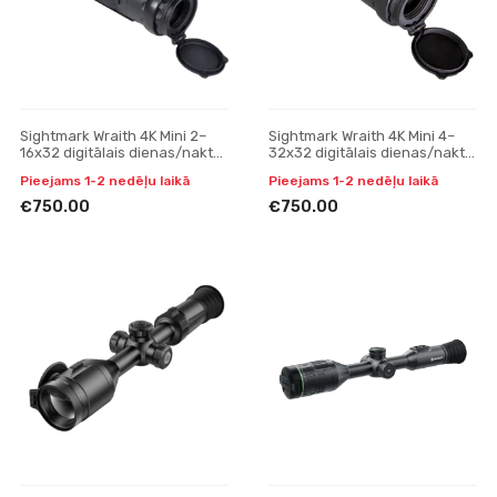
Sightmark Wraith 4K Mini 2–
Sightmark Wraith 4K Mini 4–
16x32 digitālais dienas/nakts
32x32 digitālais dienas/nakts
redzamības tēmeklis ar garo
redzamības tēmeklis ar garo
Pieejams 1-2 nedēļu laikā
Pieejams 1-2 nedēļu laikā
stiprinājumu
stiprinājumu
€750.00
€750.00