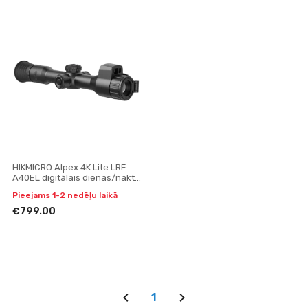
HIKMICRO Alpex 4K Lite LRF
A40EL digitālais dienas/nakts
redzamības tēmeklis
Pieejams 1-2 nedēļu laikā
€799.00
1