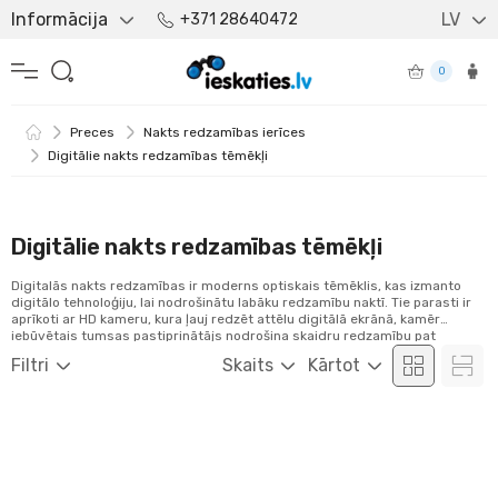
Informācija
LV
+371 28640472
0
Preces
Nakts redzamības ierīces
Digitālie nakts redzamības tēmēkļi
Digitālie nakts redzamības tēmēkļi
Digitalās nakts redzamības ir moderns optiskais tēmēklis, kas izmanto
digitālo tehnoloģiju, lai nodrošinātu labāku redzamību naktī. Tie parasti ir
aprīkoti ar HD kameru, kura ļauj redzēt attēlu digitālā ekrānā, kamēr
iebūvētais tumsas pastiprinātājs nodrošina skaidru redzamību pat
tumsas apstākļos. Šie tēmēkļi tiek izmantoti medībās, airsoft un dažādās
Filtri
Skaits
Kārtot
šaušanas aktivitātēs.