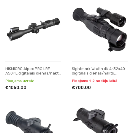
HIKMICRO Alpex PRO LRF
Sightmark Wraith 4K 4-32x40
A50PL digitālais dienas/nakts
digitālais dienas/nakts
redzamības tēmeklis
redzamības tēmeklis
Pieejams uzreiz
Pieejams 1-2 nedēļu laikā
€1050.00
€700.00