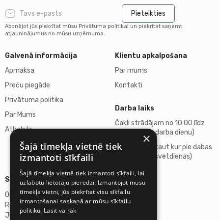
Pieteikties
Abonējot jūs piekrītat mūsu Privātuma politikai un piekrītat saņemt
atjauninājumus no mūsu uzņēmuma.
Galvenā informācija
Klientu apkalpošana
Apmaksa
Par mums
Preču piegāde
Kontakti
Privātuma politika
Darba laiks
Par Mums
Čakli strādājam no 10:00 līdz
Atbalsts
18:00 (katru darba dienu)
×
Šajā tīmekļa vietnē tiek
Atpūšamies kaut kur pie dabas
izmantoti sīkfaili
(sestdienās, svētdienās)
Šajā tīmekļa vietnē tiek izmantoti sīkfaili, lai
Sīkāka informācija
uzlabotu lietotāju pieredzi. Izmantojot mūsu
tīmekļa vietni, jūs piekrītat visu sīkfailu
Omicron SIA
izmantošanai saskaņā ar mūsu sīkfailu
Reģ.Nr. 40103272028
politiku.
Lasīt vairāk
Juridiskā adrese: