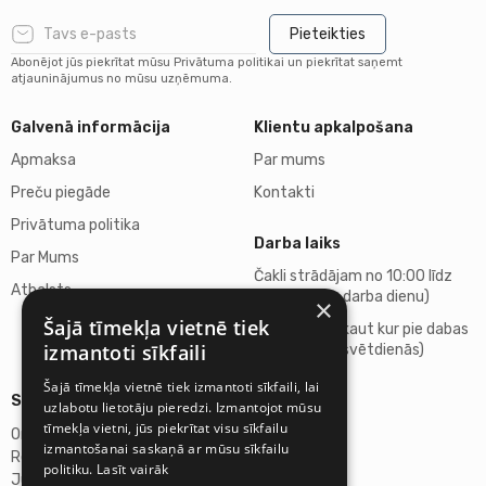
Pieteikties
Abonējot jūs piekrītat mūsu Privātuma politikai un piekrītat saņemt
atjauninājumus no mūsu uzņēmuma.
Galvenā informācija
Klientu apkalpošana
Apmaksa
Par mums
Preču piegāde
Kontakti
Privātuma politika
Darba laiks
Par Mums
Čakli strādājam no 10:00 līdz
Atbalsts
18:00 (katru darba dienu)
×
Šajā tīmekļa vietnē tiek
Atpūšamies kaut kur pie dabas
izmantoti sīkfaili
(sestdienās, svētdienās)
Šajā tīmekļa vietnē tiek izmantoti sīkfaili, lai
Sīkāka informācija
uzlabotu lietotāju pieredzi. Izmantojot mūsu
tīmekļa vietni, jūs piekrītat visu sīkfailu
Omicron SIA
izmantošanai saskaņā ar mūsu sīkfailu
Reģ.Nr. 40103272028
politiku.
Lasīt vairāk
Juridiskā adrese: