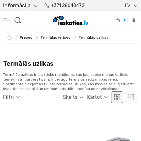
Informācija
LV
+371 28640472
0
Preces
Termālas ierīces
Termālās uzlikas
Termālās uzlikas
Termālās uzlikas ir praktisks risinājums, kas ļauj esošo dienas optisko
tēmēkli ātri pārvērst par pilnvērtīgu termālās redzamības ierīci.
Sortimentā pieejamas Pulsar termālās uzlikas, kas izceļas ar augstu attēla
kvalitāti, precizitāti un uzticamu darbību medību un novērošanas
apstākļos. Papildus pieejamas arī Guide, Nocpix un InfiRay termālās
Filtri
Skaits
Kārtot
uzlikas, piedāvājot dažādus tehnoloģiskos risinājumus, izmērus un
funkcionalitāti dažādām vajadzībām.