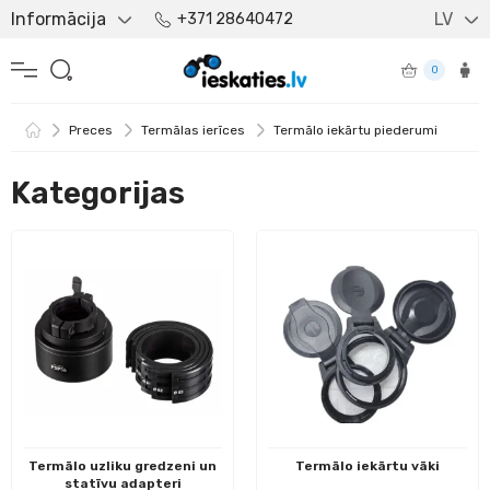
Informācija
LV
+371 28640472
0
Preces
Termālas ierīces
Termālo iekārtu piederumi
Kategorijas
Termālo uzliku gredzeni un
Termālo iekārtu vāki
statīvu adapteri