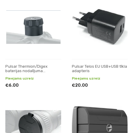
Pulsar Thermion/Digex
Pulsar Telos EU USB+USB tīkla
baterijas nodalījuma
adapteris
vāks/vāciņš (mazais)
Pieejams uzreiz
Pieejams uzreiz
€6.00
€20.00