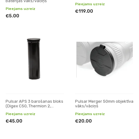
baterijas vāks/vāciņš
Pieejams uzreiz
Pieejams uzreiz
€119.00
€5.00
Pulsar APS 3 barošanas bloks
Pulsar Merger 50mm objektīva
(Digex C50, Thermion 2,
vāks/vāciņš
Thermion, Merger LRF XP50,
Pieejams uzreiz
Pieejams uzreiz
Axion XM30F)
€45.00
€20.00