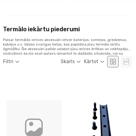
Termālo iekārtu piederumi
Pulsar termālās ierīces aksesuāri ietver baterijas, somiņas, gredzenus,
kabeļus u.c. šādas svarīgas lietas, kas papildina jūsu termālo ierīču
ilgmūžību. Šie aksesuāri palīdz uzlabot jūsu ierīces ērtības un veiktspēju,
nodrošinot, ka jūs esat gatavs izmantot to dažādās situācijās, vai nu
medībās, drošības uzdevumos vai citās aktivitātēs.
Filtri
Skaits
Kārtot