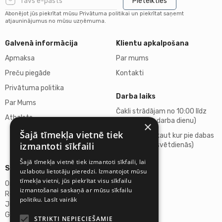
Pieteikties
Abonējot jūs piekrītat mūsu Privātuma politikai un piekrītat saņemt
atjauninājumus no mūsu uzņēmuma.
Galvenā informācija
Klientu apkalpošana
Apmaksa
Par mums
Preču piegāde
Kontakti
Privātuma politika
Darba laiks
Par Mums
Čakli strādājam no 10:00 līdz
Atbalsts
18:00 (katru darba dienu)
×
Šajā tīmekļa vietnē tiek
Atpūšamies kaut kur pie dabas
izmantoti sīkfaili
(sestdienās, svētdienās)
Šajā tīmekļa vietnē tiek izmantoti sīkfaili, lai
Sīkāka informācija
uzlabotu lietotāju pieredzi. Izmantojot mūsu
tīmekļa vietni, jūs piekrītat visu sīkfailu
Omicron SIA
izmantošanai saskaņā ar mūsu sīkfailu
Reģ.Nr. 40103272028
politiku.
Lasīt vairāk
Juridiskā adrese:
Ganību dambis 2a, Rīga, Latvija, LV-1045
STRIKTI NEPIECIEŠAMIE