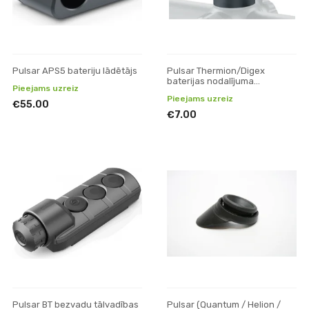
Pulsar APS5 bateriju lādētājs
Pulsar Thermion/Digex
baterijas nodalījuma
Pieejams uzreiz
vāks/vāciņš (lielais)
Pieejams uzreiz
€55.00
€7.00
Pulsar BT bezvadu tālvadības
Pulsar (Quantum / Helion /