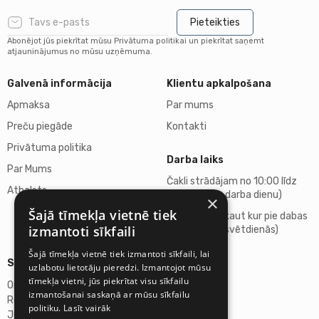
Pieteikties
Abonējot jūs piekrītat mūsu Privātuma politikai un piekrītat saņemt
atjauninājumus no mūsu uzņēmuma.
Galvenā informācija
Klientu apkalpošana
Apmaksa
Par mums
Preču piegāde
Kontakti
Privātuma politika
Darba laiks
Par Mums
Čakli strādājam no 10:00 līdz
Atbalsts
18:00 (katru darba dienu)
×
Šajā tīmekļa vietnē tiek
Atpūšamies kaut kur pie dabas
izmantoti sīkfaili
(sestdienās, svētdienās)
Šajā tīmekļa vietnē tiek izmantoti sīkfaili, lai
Sīkāka informācija
uzlabotu lietotāju pieredzi. Izmantojot mūsu
tīmekļa vietni, jūs piekrītat visu sīkfailu
Omicron SIA
izmantošanai saskaņā ar mūsu sīkfailu
Reģ.Nr. 40103272028
politiku.
Lasīt vairāk
Juridiskā adrese: