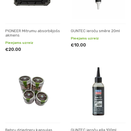
PIONEER Mitrumu absorbējošs
GUNTEC ieroču smēre 20ml
akmens
Pieejams uzreiz
Pieejams uzreiz
€10.00
€20.00
Bebru dziedzeru kapsulas
GUNTEC ieroču eļļa 100ml