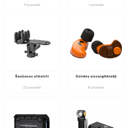
11 produkti
1 produkti
Šaušanas atbalsti
Dzirdes aizsarglīdzekļi
22 produkti
8 produkti