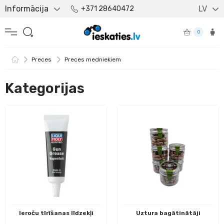
Informācija
LV
+371 28640472
0
Preces
Preces medniekiem
Kategorijas
Ieroču tīrīšanas līdzekļi
Uztura bagātinātāji