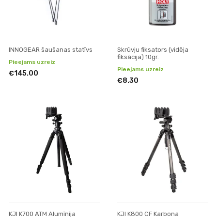
INNOGEAR šaušanas statīvs
Skrūvju fiksators (vidēja
fiksācija) 10gr.
Pieejams uzreiz
Pieejams uzreiz
€145.00
€8.30
KJI K700 ATM Alumīnija
KJI K800 CF Karbona