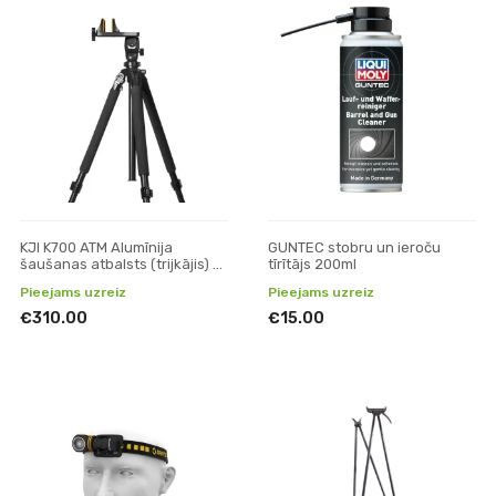
KJI K700 ATM Alumīnija
GUNTEC stobru un ieroču
šaušanas atbalsts (trijkājis) ar
tīrītājs 200ml
Reaper Hellbound Grip
Pieejams uzreiz
Pieejams uzreiz
€310.00
€15.00