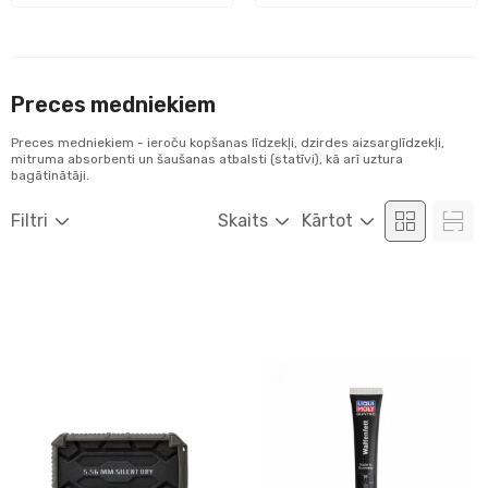
Preces medniekiem
Preces medniekiem - ieroču kopšanas līdzekļi, dzirdes aizsarglīdzekļi,
mitruma absorbenti un šaušanas atbalsti (statīvi), kā arī uztura
bagātinātāji.
Filtri
Skaits
Kārtot