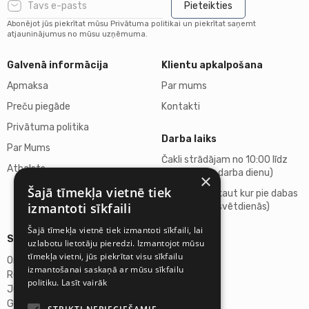
Pieteikties
Abonējot jūs piekrītat mūsu Privātuma politikai un piekrītat saņemt
atjauninājumus no mūsu uzņēmuma.
Galvenā informācija
Klientu apkalpošana
Apmaksa
Par mums
Preču piegāde
Kontakti
Privātuma politika
Darba laiks
Par Mums
Čakli strādājam no 10:00 līdz
Atbalsts
18:00 (katru darba dienu)
×
Šajā tīmekļa vietnē tiek
Atpūšamies kaut kur pie dabas
izmantoti sīkfaili
(sestdienās, svētdienās)
Šajā tīmekļa vietnē tiek izmantoti sīkfaili, lai
Sīkāka informācija
uzlabotu lietotāju pieredzi. Izmantojot mūsu
tīmekļa vietni, jūs piekrītat visu sīkfailu
Omicron SIA
izmantošanai saskaņā ar mūsu sīkfailu
Reģ.Nr. 40103272028
politiku.
Lasīt vairāk
Juridiskā adrese:
Ganību dambis 2a, Rīga, Latvija, LV-1045