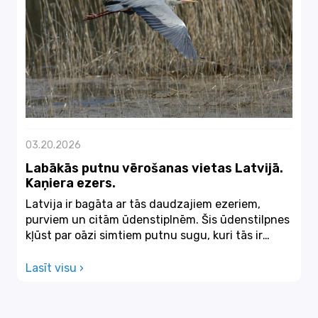
03.20.2026
Labākās putnu vērošanas vietas Latvijā.
Kaņiera ezers.
Latvija ir bagāta ar tās daudzajiem ezeriem,
purviem un citām ūdenstiplnēm. Šis ūdenstilpnes
kļūst par oāzi simtiem putnu sugu, kuri tās ir
iekārojuši...
Lasīt visu ›