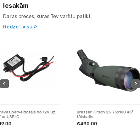
Iesakām
Dažas preces, kuras Tev varētu patikt:
Redzēt visu »
Bresser Pirsch 25-75x100 45°
Bresser TR-688V statīvs
tālskatis
€55.00
€490.00