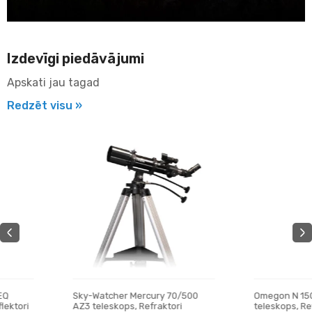
Izdevīgi piedāvājumi
Apskati jau tagad
Redzēt visu »
Sky-Watcher Mercury 70/500
Omegon N 150/750 EQ- 3
AZ3 teleskops, Refraktori
teleskops, Reflektori