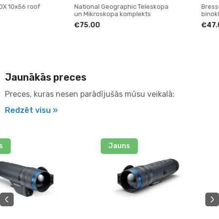
National Geographic Teleskopa
Bresser Hunter 7x50 Porr
un Mikroskopa komplekts
binoklis
€75.00
€47.00
Jaunākās preces
Preces, kuras nesen parādījušās mūsu veikalā:
Redzēt visu »
Jauns
Jauns