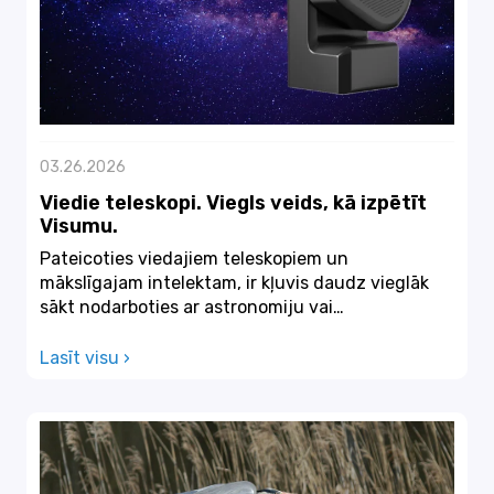
03.26.2026
Viedie teleskopi. Viegls veids, kā izpētīt
Visumu.
Pateicoties viedajiem teleskopiem un
mākslīgajam intelektam, ir kļuvis daudz vieglāk
sākt nodarboties ar astronomiju vai
astrofotogrāfiju kā hobiju.Ag...
Lasīt visu ›