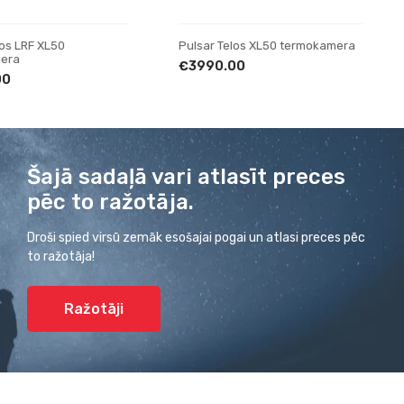
Pulsar Telos XL50 termokamera
Pulsar Axion XG30 Compa
termokamera
€3990.00
€1690.00
Šajā sadaļā vari atlasīt preces
pēc to ražotāja.
Droši spied virsū zemāk esošajai pogai un atlasi preces pēc
to ražotāja!
Ražotāji