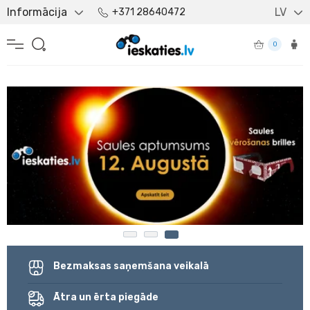
Informācija
LV
+371 28640472
0
Bezmaksas saņemšana veikalā
Ātra un ērta piegāde