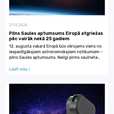
07.13.2026
Pilns Saules aptumsums Eiropā atgriežas
pēc vairāk nekā 25 gadiem
12. augusta vakarā Eiropā būs vērojams viens no
iespaidīgākajiem astronomiskajiem notikumiem –
pilns Saules aptumsums. Neilgi pirms saulrieta
Mēness p...
Lasīt visu ›