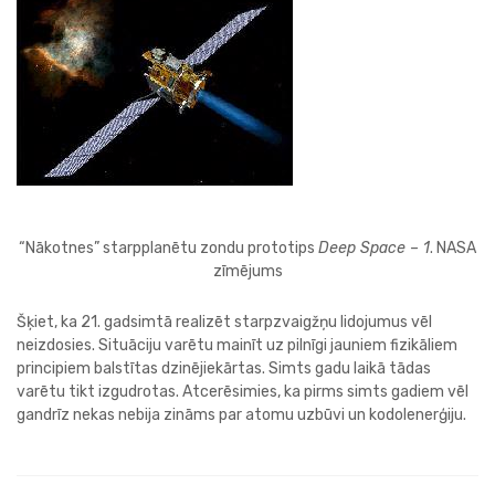
“Nākotnes” starpplanētu zondu prototips
Deep Space – 1
. NASA
zīmējums
Šķiet, ka 21. gadsimtā realizēt starpzvaigžņu lidojumus vēl
neizdosies. Situāciju varētu mainīt uz pilnīgi jauniem fizikāliem
principiem balstītas dzinējiekārtas. Simts gadu laikā tādas
varētu tikt izgudrotas. Atcerēsimies, ka pirms simts gadiem vēl
gandrīz nekas nebija zināms par atomu uzbūvi un kodolenerģiju.