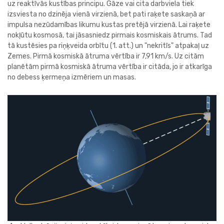
uz reaktīvās kustības principu. Gāze vai cita darbviela tiek
izsviesta no dzinēja vienā virzienā, bet pati raķete saskaņā ar
impulsa nezūdamības likumu kustas pretējā virzienā. Lai raķete
nokļūtu kosmosā, tai jāsasniedz pirmais kosmiskais ātrums. Tad
tā kustēsies pa riņķveida orbītu (1. att.) un "nekritīs" atpakaļ uz
Zemes. Pirmā kosmiskā ātruma vērtība ir 7,91 km/s. Uz citām
planētām pirmā kosmiskā ātruma vērtība ir citāda, jo ir atkarīga
no debess ķermeņa izmēriem un masas.