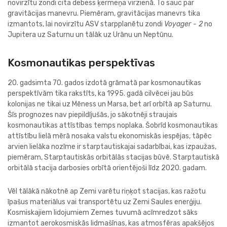
novirzītu zondi cita debess ķermeņa virzienā. To sauc par
gravitācijas manevru. Piemēram, gravitācijas manevrs tika
izmantots, lai novirzītu ASV starpplanētu zondi
Voyager - 2
no
Jupitera uz Saturnu un tālāk uz Urānu un Neptūnu.
Kosmonautikas perspektīvas
20. gadsimta 70. gados izdotā grāmatā par kosmonautikas
perspektīvām tika rakstīts, ka 1995. gadā cilvēcei jau būs
kolonijas ne tikai uz Mēness un Marsa, bet arī orbītā ap Saturnu.
Šīs prognozes nav piepildījušās, jo sākotnēji straujais
kosmonautikas attīstības temps noplaka. Šobrīd kosmonautikas
attīstību lielā mērā nosaka valstu ekonomiskās iespējas, tāpēc
arvien lielāka nozīme ir starptautiskajai sadarbībai, kas izpaužas,
piemēram, Starptautiskās orbitālās stacijas būvē. Starptautiskā
orbitālā stacija darbosies orbītā orientējoši līdz 2020. gadam.
Vēl tālākā nākotnē ap Zemi varētu riņķot stacijas, kas ražotu
īpašus materiālus vai transportētu uz Zemi Saules enerģiju.
Kosmiskajiem lidojumiem Zemes tuvumā acīmredzot sāks
izmantot aerokosmiskās lidmašīnas, kas atmosfēras apakšējos