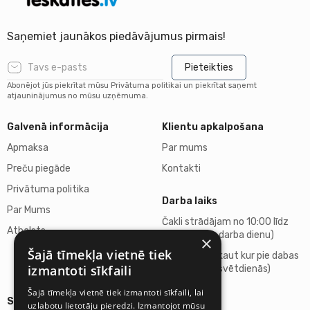
Saņemiet jaunākos piedāvājumus pirmais!
Pieteikties
Abonējot jūs piekrītat mūsu Privātuma politikai un piekrītat saņemt
atjauninājumus no mūsu uzņēmuma.
Galvenā informācija
Klientu apkalpošana
Apmaksa
Par mums
Preču piegāde
Kontakti
Privātuma politika
Darba laiks
Par Mums
Čakli strādājam no 10:00 līdz
Atbalsts
18:00 (katru darba dienu)
×
Šajā tīmekļa vietnē tiek
Atpūšamies kaut kur pie dabas
izmantoti sīkfaili
(sestdienās, svētdienās)
Šajā tīmekļa vietnē tiek izmantoti sīkfaili, lai
Sīkāka informācija
uzlabotu lietotāju pieredzi. Izmantojot mūsu