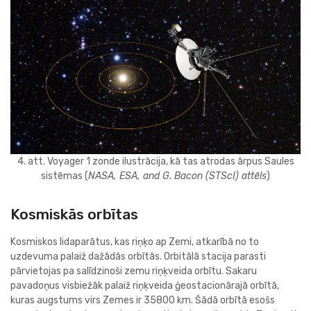
4. att. Voyager 1 zonde ilustrācija, kā tas atrodas ārpus Saules
sistēmas (
NASA, ESA, and G. Bacon (STScI) attēls
)
Kosmiskās orbītas
Kosmiskos lidaparātus, kas riņķo ap Zemi, atkarībā no to
uzdevuma palaiž dažādās orbītās. Orbitālā stacija parasti
pārvietojas pa salīdzinoši zemu riņķveida orbītu. Sakaru
pavadoņus visbiežāk palaiž riņķveida ģeostacionārajā orbītā,
kuras augstums virs Zemes ir 35800 km. Šādā orbītā esošs