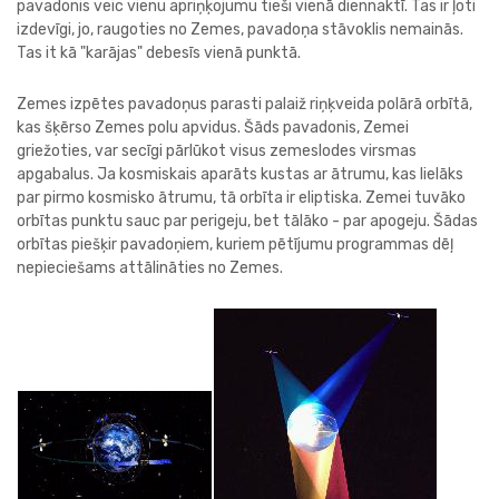
pavadonis veic vienu apriņķojumu tieši vienā diennaktī. Tas ir ļoti
izdevīgi, jo, raugoties no Zemes, pavadoņa stāvoklis nemainās.
Tas it kā "karājas" debesīs vienā punktā.
Zemes izpētes pavadoņus parasti palaiž riņķveida polārā orbītā,
kas šķērso Zemes polu apvidus. Šāds pavadonis, Zemei
griežoties, var secīgi pārlūkot visus zemeslodes virsmas
apgabalus. Ja kosmiskais aparāts kustas ar ātrumu, kas lielāks
par pirmo kosmisko ātrumu, tā orbīta ir eliptiska. Zemei tuvāko
orbītas punktu sauc par perigeju, bet tālāko - par apogeju. Šādas
orbītas piešķir pavadoņiem, kuriem pētījumu programmas dēļ
nepieciešams attālināties no Zemes.