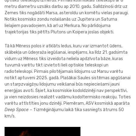
optisko teleskopu izmērus. Pirmais kosmiskais teleskops ar 8
metru diametru uzsāks darbu ap 2010. gadu. Salīdzinoši drīz uz
Zemes tiks nogādāti Marsa, asteroīdu un komētu vielas paraugi.
Notiks kosmisko zondu nolaišanās uz Jupitera un Saturna
lielajiem pavadoņiem, kā arī uz Merkura. No pārlidojuma
trajektorijas tiks pētīts Plutons un Koipera joslas objekti.
Tā kā Mēness polos ir atklāts ledus, kuru var izmantot ūdens,
skābekļa un ūdeņraža iegūšanai, iespējams, ka līdz 21. gadsimta
vidum uz Mēness tiks izveidota neliela apdzīvota bāze, kuras
tuvumā varētu tikt izvietoti lieli optiskie teleskopi un
radioteleskopi. Pirmais pilotējamais lidojums uz Marsu varētu
notikt aptuveni 2025. gadā. Plašākai Saules sistēmas apgūšanai
un starpzvaigžņu lidojumu veikšanai būs nepieciešami jauni
enerģijas avoti. Šķiet, ka kosmiskie kodoldzinēji nav perspektīvi,
ja vien neizdosies realizēt vadāmu kodoltermisko reakciju. Toties
varētu attīstīties jonu dzinēji. Piemēram, ASV kosmiskā aparāta
Deep Space – 1
izmēģinājumu laikā tika sasniegts ātrums 50
km/s.