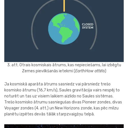
3. att. Otrais kosmiskais ātrums, kas nepieciešams, lai izbēgtu
Zemes pievilkšanās ietekmi (
EarthHow attēls
)
Ja kosmiskā aparāta ātrums sasniedz vai pārsniedz trešo
kosmisko ātrumu (16,7 km/s), Saules gravitācija vairs nespēj to
noturēt un tas uz visiem laikiem aizlido no Saules sistēmas.
Trešo kosmisko ātrumu sasniegušas divas Pioneer zondes, divas
Voyager zondes (4. att.) un New Horizons zonde, kas pēc milzu
planētu izpētes devās tālāk starpzvaigžņu telpā.