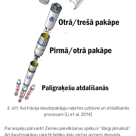
2. att. Ilustrācija daudzpakāpju raķetes uzbūvei un atdalīšanās
procesam (Li et al. 2014)
Par iespēju pārvarēt Zemes pievilkšanas spēku ir "dārgi jāmaksā".
Arī daudzpakāpju raķetē lielāko daļu vietas aizņem degviela.