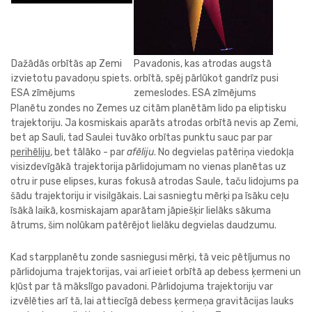
Dažādās orbītās ap Zemi
Pavadonis, kas atrodas augstā
izvietotu pavadoņu spiets.
orbītā, spēj pārlūkot gandrīz pusi
ESA zīmējums
zemeslodes. ESA zīmējums
Planētu zondes no Zemes uz citām planētām lido pa eliptisku
trajektoriju. Ja kosmiskais aparāts atrodas orbītā nevis ap Zemi,
bet ap Sauli, tad Saulei tuvāko orbītas punktu sauc par par
perihēliju
, bet tālāko - par
afēliju
. No degvielas patēriņa viedokļa
visizdevīgākā trajektorija pārlidojumam no vienas planētas uz
otru ir puse elipses, kuras fokusā atrodas Saule, taču lidojums pa
šādu trajektoriju ir visilgākais. Lai sasniegtu mērķi pa īsāku ceļu
īsākā laikā, kosmiskajam aparātam jāpiešķir lielāks sākuma
ātrums, šim nolūkam patērējot lielāku degvielas daudzumu.
​Kad starpplanētu zonde sasniegusi mērķi, tā veic pētījumus no
pārlidojuma trajektorijas, vai arī ieiet orbītā ap debess ķermeni un
kļūst par tā mākslīgo pavadoni. Pārlidojuma trajektoriju var
izvēlēties arī tā, lai attiecīgā debess ķermeņa gravitācijas lauks