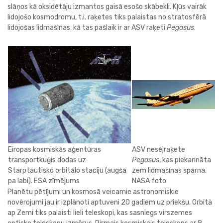
slāņos kā oksidētāju izmantos gaisā esošo skābekli. Kļūs vairāk
lidojošo kosmodromu, t.i. raķetes tiks palaistas no stratosfērā
lidojošas lidmašīnas, kā tas pašlaik ir ar ASV raķeti
Pegasus
.
Eiropas kosmiskās aģentūras
ASV nesējraķete
transportkuģis dodas uz
Pegasus
, kas piekarināta
Starptautisko orbitālo staciju (augšā
zem lidmašīnas spārna.
pa labi). ESA zīmējums
NASA foto
Planētu pētījumi un kosmosā veicamie astronomiskie
novērojumi jau ir izplānoti aptuveni 20 gadiem uz priekšu. Orbītā
ap Zemi tiks palaisti lieli teleskopi, kas sasniegs virszemes