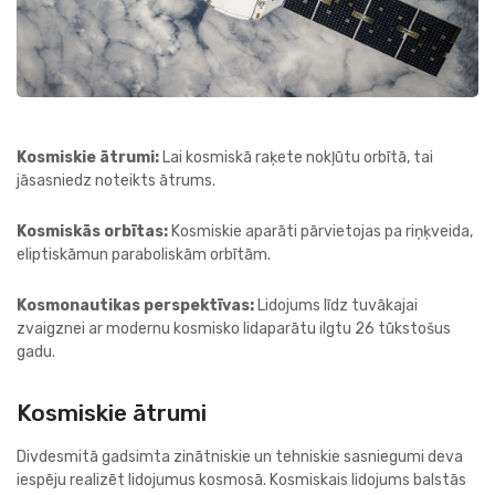
Kosmiskie ātrumi:
Lai kosmiskā raķete nokļūtu orbītā, tai
jāsasniedz noteikts ātrums.
Kosmiskās orbītas:
Kosmiskie aparāti pārvietojas pa riņķveida,
eliptiskāmun paraboliskām orbītām.
Kosmonautikas perspektīvas:
Lidojums līdz tuvākajai
zvaigznei ar modernu kosmisko lidaparātu ilgtu 26 tūkstošus
gadu.
Kosmiskie ātrumi
Divdesmitā gadsimta zinātniskie un tehniskie sasniegumi deva
iespēju realizēt lidojumus kosmosā. Kosmiskais lidojums balstās