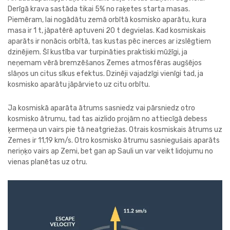
Derīgā krava sastāda tikai 5% no raķetes starta masas.
Piemēram, lai nogādātu zemā orbītā kosmisko aparātu, kura
masa ir 1 t, jāpatērē aptuveni 20 t degvielas. Kad kosmiskais
aparāts ir nonācis orbītā, tas kustas pēc inerces ar izslēgtiem
dzinējiem. Šī kustība var turpināties praktiski mūžīgi, ja
neņemam vērā bremzēšanos Zemes atmosfēras augšējos
slāņos un citus sīkus efektus. Dzinēji vajadzīgi vienīgi tad, ja
kosmisko aparātu jāpārvieto uz citu orbītu.
Ja kosmiskā aparāta ātrums sasniedz vai pārsniedz otro
kosmisko ātrumu, tad tas aizlido projām no attiecīgā debess
ķermeņa un vairs pie tā neatgriežas. Otrais kosmiskais ātrums uz
Zemes ir 11,19 km/s. Otro kosmisko ātrumu sasniegušais aparāts
neriņķo vairs ap Zemi, bet gan ap Sauli un var veikt lidojumu no
vienas planētas uz otru.