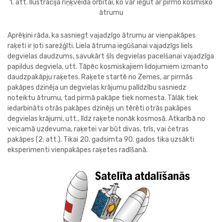
1. att. Ilustrācija riņķveida orbītai, ko var iegūt ar pirmo kosmisko
ātrumu
Aprēķini rāda, ka sasniegt vajadzīgo ātrumu ar vienpakāpes
raķeti ir ļoti sarežģīti. Liela ātruma iegūšanai vajadzīgs liels
degvielas daudzums, savukārt šīs degvielas pacelšanai vajadzīga
papildus degviela, utt. Tāpēc kosmiskajiem lidojumiem izmanto
daudzpakāpju raķetes. Raķete startē no Zemes, ar pirmās
pakāpes dzinēja un degvielas krājumu palīdzību sasniedz
noteiktu ātrumu, tad pirmā pakāpe tiek nomesta. Tālāk tiek
iedarbināts otrās pakāpes dzinējs un tērēti otrās pakāpes
degvielas krājumi, utt., līdz raķete nonāk kosmosā. Atkarībā no
veicamā uzdevuma, raķetei var būt divas, trīs, vai četras
pakāpes (2. att.). Tikai 20. gadsimta 90. gados tika uzsākti
eksperimenti vienpakāpes raķetes radīšanā.