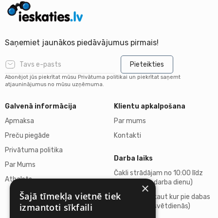
Saņemiet jaunākos piedāvājumus pirmais!
Pieteikties
Abonējot jūs piekrītat mūsu Privātuma politikai un piekrītat saņemt
atjauninājumus no mūsu uzņēmuma.
Galvenā informācija
Klientu apkalpošana
Apmaksa
Par mums
Preču piegāde
Kontakti
Privātuma politika
Darba laiks
Par Mums
Čakli strādājam no 10:00 līdz
Atbalsts
18:00 (katru darba dienu)
×
Šajā tīmekļa vietnē tiek
Atpūšamies kaut kur pie dabas
izmantoti sīkfaili
(sestdienās, svētdienās)