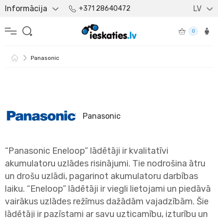
Informācija
LV
+371 28640472
0
Panasonic
Panasonic
“Panasonic Eneloop” lādētāji ir kvalitatīvi
akumulatoru uzlādes risinājumi. Tie nodrošina ātru
un drošu uzlādi, pagarinot akumulatoru darbības
laiku. “Eneloop” lādētāji ir viegli lietojami un piedāvā
vairākus uzlādes režīmus dažādām vajadzībām. Šie
lādētāji ir pazīstami ar savu uzticamību, izturību un