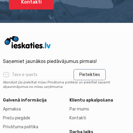
Kontakti
Saņemiet jaunākos piedāvājumus pirmais!
Pieteikties
Abonējot jūs piekrītat mūsu Privātuma politikai un piekrītat saņemt
atjauninājumus no mūsu uzņēmuma.
Galvenā informācija
Klientu apkalpošana
Apmaksa
Par mums
Preču piegāde
Kontakti
Privātuma politika
Darba laiks