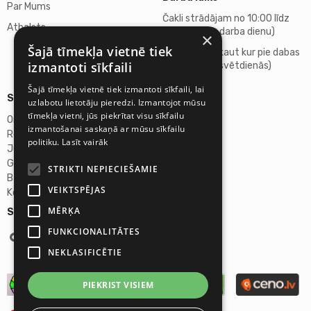
Par Mums
Čakli strādājam no 10:00 līdz
Atbalsts
18:00 (katru darba dienu)
×
Šajā tīmekļa vietnē tiek
Atpūšamies kaut kur pie dabas
izmantoti sīkfaili
(sestdienās, svētdienās)
Šajā tīmekļa vietnē tiek izmantoti sīkfaili, lai
Sīkāka informācija
uzlabotu lietotāju pieredzi. Izmantojot mūsu
tīmekļa vietni, jūs piekrītat visu sīkfailu
Omicron SIA
izmantošanai saskaņā ar mūsu sīkfailu
Reģ.Nr. 40103272028
politiku.
Lasīt vairāk
Juridiskā adrese:
Ganību dambis 2a, Rīga, Latvija, LV-1045
STRIKTI NEPIECIEŠAMIE
Banka: AS "Swedbank"
VEIKTSPĒJAS
Konta Nr. LV46HABA0551027644383
MĒRĶA
Seko mums:
FUNKCIONALITĀTES
NEKLASIFICĒTIE
PIEKRIST VISIEM