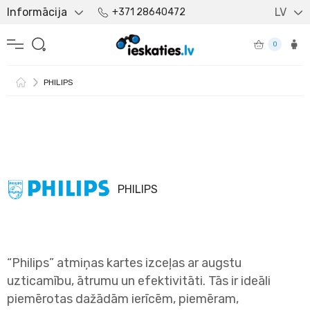
Informācija
LV
+371 28640472
0
PHILIPS
PHILIPS
“Philips” atmiņas kartes izceļas ar augstu
uzticamību, ātrumu un efektivitāti. Tās ir ideāli
piemērotas dažādām ierīcēm, piemēram,