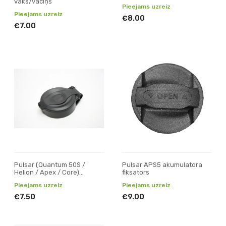
vāks/vāciņš
Pieejams uzreiz
Pieejams uzreiz
€8.00
€7.00
Pulsar (Quantum 50S /
Pulsar APS5 akumulatora
Helion / Apex / Core)
fiksators
objektīva vāks/vāciņš
Pieejams uzreiz
Pieejams uzreiz
€7.50
€9.00