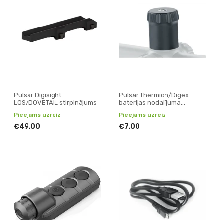
Pulsar Digisight
Pulsar Thermion/Digex
LOS/DOVETAIL stirpinājums
baterijas nodalījuma
vāks/vāciņš (lielais)
Pieejams uzreiz
Pieejams uzreiz
€49.00
€7.00