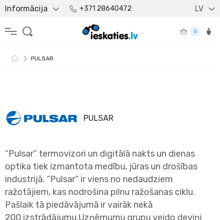
Informācija
LV
+371 28640472
0
PULSAR
PULSAR
“Pulsar” termovizori un digitālā nakts un dienas
optika tiek izmantota medību, jūras un drošības
industrijā. “Pulsar” ir viens no nedaudziem
ražotājiem, kas nodrošina pilnu ražošanas ciklu.
Pašlaik tā piedāvājumā ir vairāk nekā
200 izstrādājumu.Uzņēmumu grupu veido deviņi