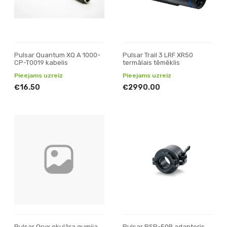
Pulsar Quantum XQ A 1000-
Pulsar Trail 3 LRF XR50
CP-T0019 kabelis
termālais tēmēklis
Pieejams uzreiz
Pieejams uzreiz
€16.50
€2990.00
Pulsar Oryx okulāra gumija
Pulsar PSP-50B adapteris