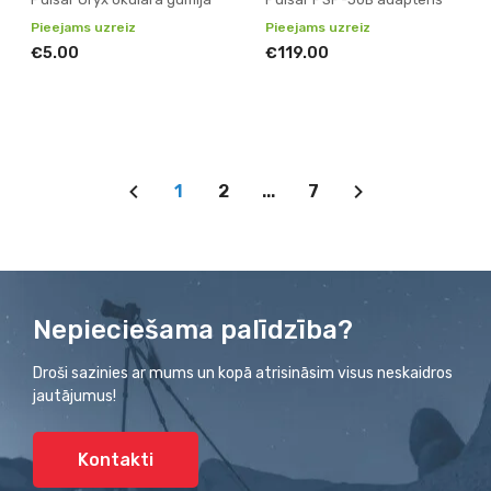
Pieejams uzreiz
Pieejams uzreiz
€5.00
€119.00
1
2
...
7
Nepieciešama palīdzība?
Droši sazinies ar mums un kopā atrisināsim visus neskaidros
jautājumus!
Kontakti