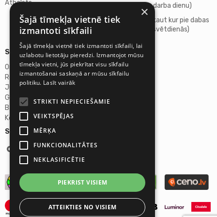
Atbalsts
18:00 (katru darba dienu)
×
Šajā tīmekļa vietnē tiek
Atpūšamies kaut kur pie dabas
izmantoti sīkfaili
(sestdienās, svētdienās)
Šajā tīmekļa vietnē tiek izmantoti sīkfaili, lai
Sīkāka informācija
uzlabotu lietotāju pieredzi. Izmantojot mūsu
tīmekļa vietni, jūs piekrītat visu sīkfailu
Omicron SIA
izmantošanai saskaņā ar mūsu sīkfailu
Reģ.Nr. 40103272028
politiku.
Lasīt vairāk
Juridiskā adrese:
Ganību dambis 2a, Rīga, Latvija, LV-1045
STRIKTI NEPIECIEŠAMIE
Banka: AS "Swedbank"
VEIKTSPĒJAS
Konta Nr. LV46HABA0551027644383
MĒRĶA
Seko mums:
FUNKCIONALITĀTES
NEKLASIFICĒTIE
PIEKRIST VISIEM
ATTEIKTIES NO VISIEM