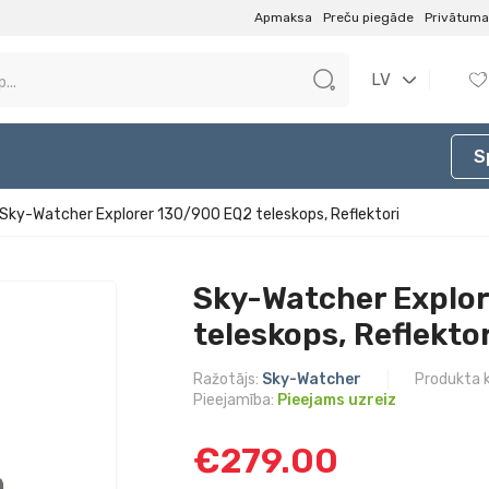
Apmaksa
Preču piegāde
Privātuma 
LV
S
Sky-Watcher Explorer 130/900 EQ2 teleskops, Reflektori
Sky-Watcher Explo
teleskops, Reflektor
Ražotājs:
Sky-Watcher
Produkta 
Pieejamība:
Pieejams uzreiz
€279.00