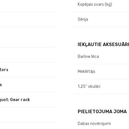
Kopējais svars (kg)
Sērija
IEKĻAUTIE AKSESUĀR
Barlow lēca
tors
Meklētājs
s
1.25'' okulāri
uot; Gear rack
PIELIETOJUMA JOMA
Dabas novērojumi