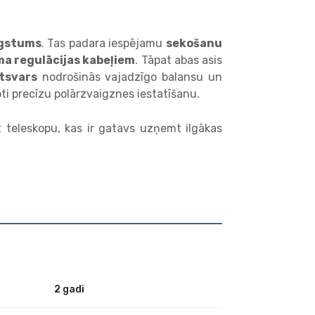
ugstums
. Tas padara iespējamu
sekošanu
a regulācijas kabeļiem
. Tāpat abas asis
atsvars
nodrošinās vajadzīgo balansu un
oti precīzu polārzvaigznes iestatīšanu.
t teleskopu, kas ir gatavs uzņemt ilgākas
2 gadi