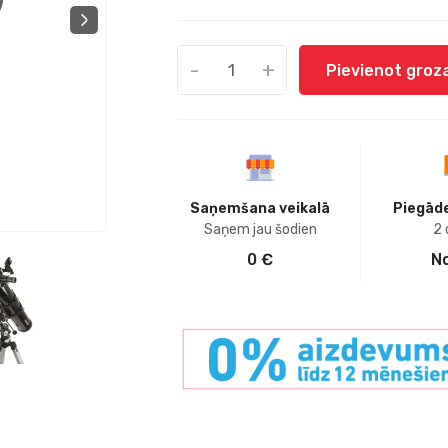
-
+
Pievienot gro
Saņemšana veikalā
Piegāde
Saņem jau šodien
2 
0 €
No