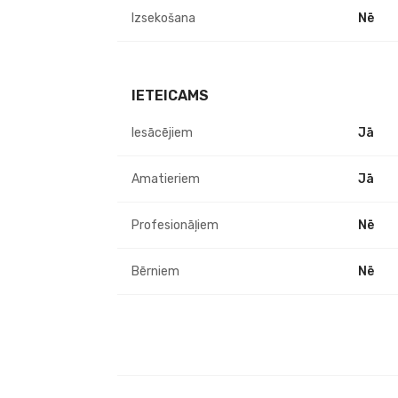
Izsekošana
Nē
IETEICAMS
Iesācējiem
Jā
Amatieriem
Jā
Profesionāļiem
Nē
Bērniem
Nē