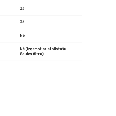
Jā
Jā
Nē
Nē (izņemot ar atbilstošu
Saules filtru)