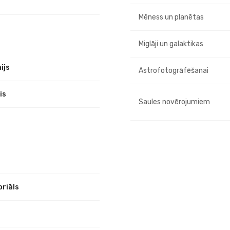
Mēness un planētas
Miglāji un galaktikas
ijs
Astrofotogrāfēšanai
is
Saules novērojumiem
riāls