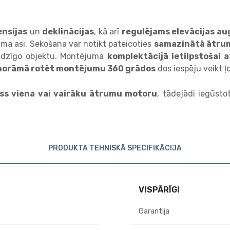
nsijas
un
deklinācijas
, kā arī
regulējams elevācijas a
ma asi. Sekošana var notikt pateicoties
samazinātā ātrum
jadzīgo objektu. Montējuma
komplektācijā ietilpstošai 
norāmā rotēt montējumu 360 grādos
dos iespēju veikt ļ
ass viena vai vairāku ātrumu motoru
, tādejādi iegūsto
PRODUKTA TEHNISKĀ SPECIFIKĀCIJA
VISPĀRĪGI
Garantija