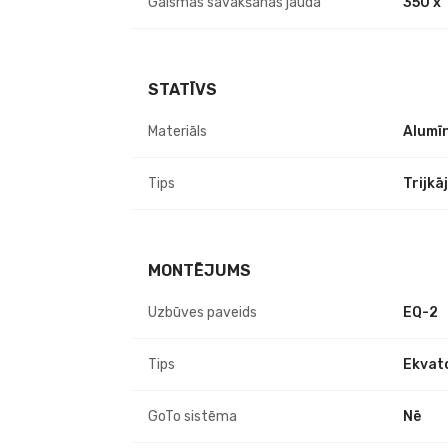
Gaismas savākšanas jauda
350 x
STATĪVS
Materiāls
Alumīn
Tips
Trijkāj
MONTĒJUMS
Uzbūves paveids
EQ-2
Tips
Ekvato
GoTo sistēma
Nē