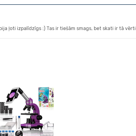
bija ļoti izpalīdzīgs :) Tas ir tiešām smags, bet skati ir tā vērti