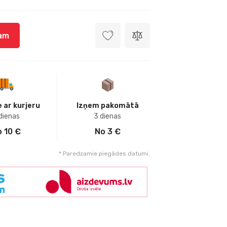
zam
 ar kurjeru
Izņem pakomātā
dienas
3 dienas
 10 €
No 3 €
* Paredzamie piegādes datumi.