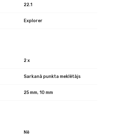
22.1
Explorer
I
2 x
Sarkanā punkta meklētājs
25 mm, 10 mm
Nē