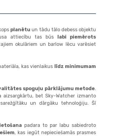
skops
planētu
un tādu tālo debess objektu
usa attiecību tas būs
labi piemērots
tajiem okulāriem un barlow lēcu varēsiet
ateriāla, kas vienlaikus
līdz minimumam
valitātes spoguļu pārklājumu metode
.
īda aizsargkārtu, bet Sky-Watcher izmanto
 sarežģītāku un dārgāku tehnoloģiju. Šī
lietošana
padara to par labu sabiedroto
iešiem
, kas iegūt nepieciešamās prasmes