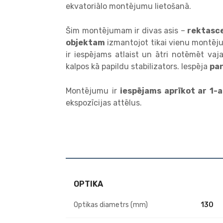
ekvatoriālo montējumu lietošanā.
Šim montējumam ir divas asis –
rektasce
objektam
izmantojot tikai vienu montēju
ir iespējams atlaist un ātri notēmēt va
kalpos kā papildu stabilizators. Iespēja
pa
Montējumu ir
iespējams aprīkot ar 1-
ekspozīcijas attēlus.
OPTIKA
Optikas diametrs (mm)
130