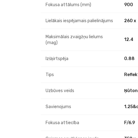
Fokusa attālums (mm)
900
Lielākais iespējamais palielinājums
260 x
Maksimālais zvaigžņu lielums
12.4
(mag)
Izšķirtspēja
0.88
Tips
Reflek
Uzbūves veids
Ņūton
Savienojums
1.25&q
Fokusa attiecība
F/6.9