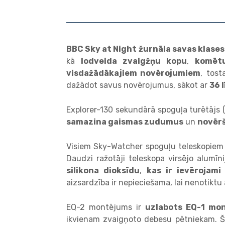
BBC Sky at Night žurnāla savas klase
kā
lodveida zvaigžņu kopu
,
komēt
visdažādākajiem novērojumiem
, tost
dažādot savus novērojumus, sākot ar
36 
Explorer-130 sekundārā spoguļa turētājs (j
samazina gaismas zudumus
un
novērš
Visiem Sky-Watcher spoguļu teleskopiem (
Daudzi ražotāji teleskopa virsējo alumīn
silikona dioksīdu
,
kas ir ievērojami
aizsardzība ir nepieciešama, lai nenotiktu
EQ-2 montējums ir
uzlabots EQ-1 mon
ikvienam zvaigņoto debesu pētniekam. 