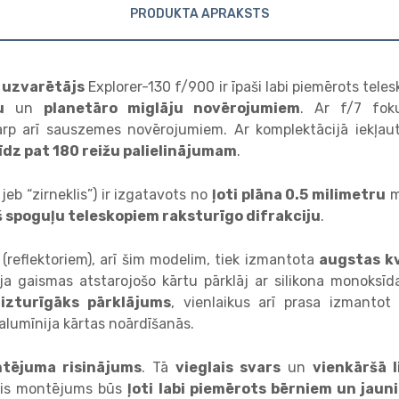
PRODUKTA APRAKSTS
s uzvarētājs
Explorer-130 f/900 ir īpaši labi piemērots tele
u
un
planetāro miglāju novērojumiem
. Ar f/7 fok
arp arī sauszemes novērojumiem. Ar komplektācijā iekļau
līdz pat 180 reižu palielinājumam
.
eb “zirneklis”) ir izgatavots no
ļoti plāna 0.5 milimetru
m
 spoguļu teleskopiem raksturīgo difrakciju
.
reflektoriem), arī šim modelim, tiek izmantota
augstas k
ija gaismas atstarojošo kārtu pārklāj ar silikona monoks
 izturīgāks pārklājums
, vienlaikus arī prasa izmantot
 alumīnija kārtas noārdīšanās.
tējuma risinājums
. Tā
vieglais svars
un
vienkāršā 
Šis montējums būs
ļoti labi piemērots bērniem un jaun