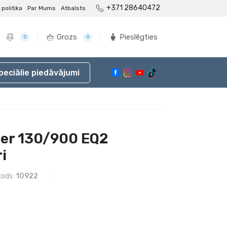
+371 28640472
politika
Par Mums
Atbalsts
Grozs
Pieslēgties
0
0
peciālie piedāvājumi
rer 130/900 EQ2
i
kods:
10922