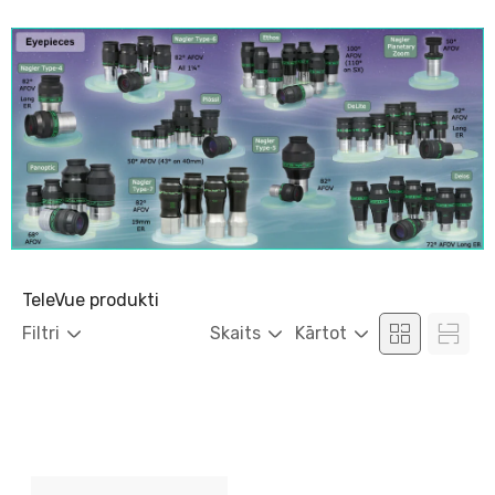
TeleVue produkti
Filtri
Skaits
Kārtot