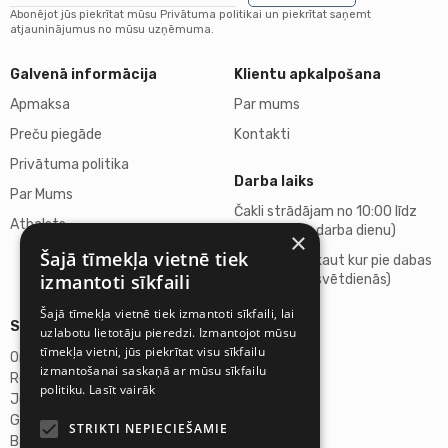
Abonējot jūs piekrītat mūsu Privātuma politikai un piekrītat saņemt
atjauninājumus no mūsu uzņēmuma.
Galvenā informācija
Klientu apkalpošana
Apmaksa
Par mums
Preču piegāde
Kontakti
Privātuma politika
Darba laiks
Par Mums
Čakli strādājam no 10:00 līdz
Atbalsts
18:00 (katru darba dienu)
×
Šajā tīmekļa vietnē tiek
Atpūšamies kaut kur pie dabas
izmantoti sīkfaili
(sestdienās, svētdienās)
Šajā tīmekļa vietnē tiek izmantoti sīkfaili, lai
Sīkāka informācija
uzlabotu lietotāju pieredzi. Izmantojot mūsu
tīmekļa vietni, jūs piekrītat visu sīkfailu
Omicron SIA
izmantošanai saskaņā ar mūsu sīkfailu
Reģ.Nr. 40103272028
politiku.
Lasīt vairāk
Juridiskā adrese:
Ganību dambis 2a, Rīga, Latvija, LV-1045
STRIKTI NEPIECIEŠAMIE
Banka: AS "Swedbank"