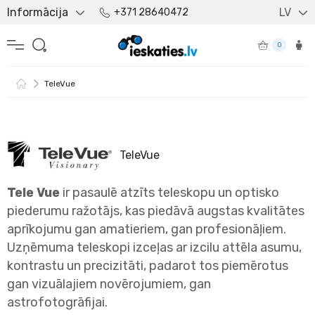
Informācija
LV
+371 28640472
0
TeleVue
TeleVue
Tele Vue
ir pasaulē atzīts teleskopu un optisko
piederumu ražotājs, kas piedāvā augstas kvalitātes
aprīkojumu gan amatieriem, gan profesionāļiem.
Uzņēmuma teleskopi izceļas ar izcilu attēla asumu,
kontrastu un precizitāti, padarot tos piemērotus
gan vizuālajiem novērojumiem, gan
astrofotogrāfijai.