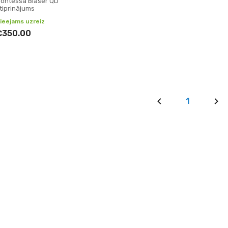
ontessa Blaser QD
tiprinājums
ieejams uzreiz
€350.00
1