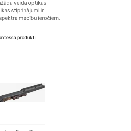
ažāda veida optikas
kas stiprinājumi ir
 spektra medību ieročiem.
ontessa produkti