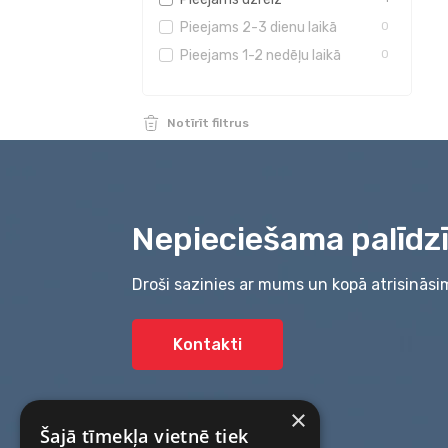
GPS navigācijas ierīces
0
Pieejams 2-3 dienu laikā
0
Pieejams 1-2 nedēļu laikā
0
Notīrīt filtrus
Nepieciešama palīdz
Droši sazinies ar mums un kopā atrisināsi
Kontakti
×
Šajā tīmekļa vietnē tiek