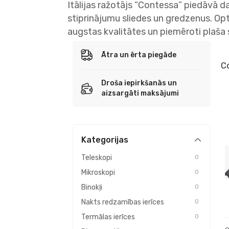
Itālijas ražotājs “Contessa” piedāvā d
stiprinājumu sliedes un gredzenus. Opti
augstas kvalitātes un piemēroti plaša
Ātra un ērta piegāde
C
Droša iepirkšanās un
aizsargāti maksājumi
Kategorijas
Teleskopi
0
Mikroskopi
0
Binokļi
0
Nakts redzamības ierīces
0
Termālas ierīces
0