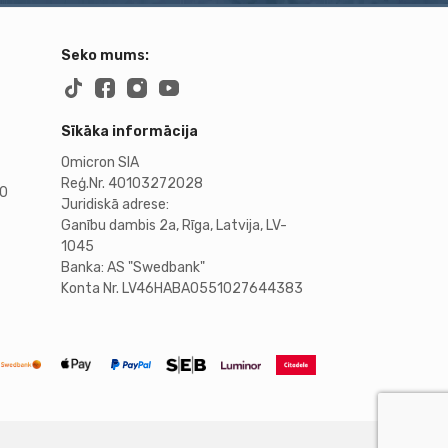
Seko mums:
Sīkāka informācija
Omicron SIA
Reģ.Nr. 40103272028
00
Juridiskā adrese:
Ganību dambis 2a, Rīga, Latvija, LV-
1045
Banka: AS "Swedbank"
Konta Nr. LV46HABA0551027644383