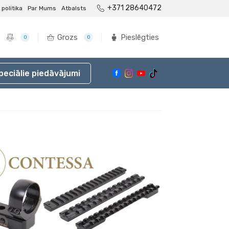
+371 28640472
politika
Par Mums
Atbalsts
Grozs
Pieslēgties
0
0
peciālie piedāvājumi