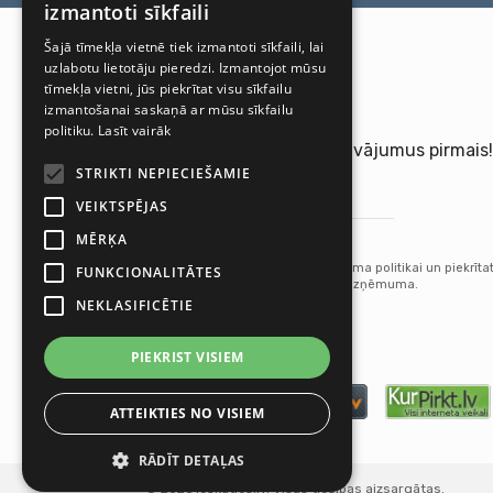
izmantoti sīkfaili
Šajā tīmekļa vietnē tiek izmantoti sīkfaili, lai
uzlabotu lietotāju pieredzi. Izmantojot mūsu
tīmekļa vietni, jūs piekrītat visu sīkfailu
izmantošanai saskaņā ar mūsu sīkfailu
politiku.
Lasīt vairāk
Saņemiet jaunākos piedāvājumus pirmais!
STRIKTI NEPIECIEŠAMIE
VEIKTSPĒJAS
MĒRĶA
Pieteikties
Abonējot jūs piekrītat mūsu Privātuma politikai un piekrīta
FUNKCIONALITĀTES
saņemt atjauninājumus no mūsu uzņēmuma.
NEKLASIFICĒTIE
PIEKRIST VISIEM
ATTEIKTIES NO VISIEM
RĀDĪT DETAĻAS
© 2026 Ieskaties.lv. Visas tiesības aizsargātas.