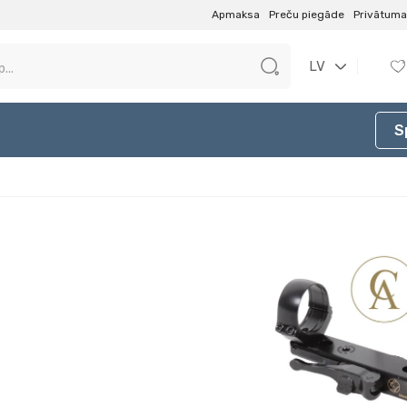
Apmaksa
Preču piegāde
Privātuma 
LV
S