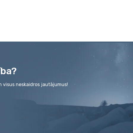
ība?
m visus neskaidros jautājumus!