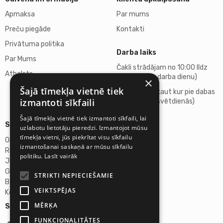
Apmaksa
Par mums
Preču piegāde
Kontakti
Privātuma politika
Darba laiks
Par Mums
Čakli strādājam no 10:00 līdz
Atbalsts
18:00 (katru darba dienu)
×
Šajā tīmekļa vietnē tiek
Atpūšamies kaut kur pie dabas
izmantoti sīkfaili
(sestdienās, svētdienās)
Šajā tīmekļa vietnē tiek izmantoti sīkfaili, lai
Sīkāka informācija
uzlabotu lietotāju pieredzi. Izmantojot mūsu
tīmekļa vietni, jūs piekrītat visu sīkfailu
Omicron SIA
izmantošanai saskaņā ar mūsu sīkfailu
Reģ.Nr. 40103272028
politiku.
Lasīt vairāk
Juridiskā adrese:
Ganību dambis 2a, Rīga, Latvija, LV-1045
STRIKTI NEPIECIEŠAMIE
Banka: AS "Swedbank"
VEIKTSPĒJAS
Konta Nr. LV46HABA0551027644383
MĒRĶA
Seko mums:
FUNKCIONALITĀTES