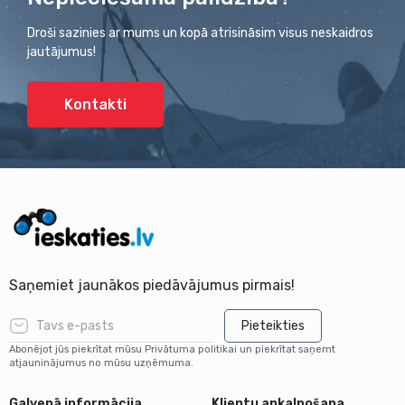
Droši sazinies ar mums un kopā atrisināsim visus neskaidros
jautājumus!
Kontakti
Saņemiet jaunākos piedāvājumus pirmais!
Pieteikties
Abonējot jūs piekrītat mūsu Privātuma politikai un piekrītat saņemt
atjauninājumus no mūsu uzņēmuma.
Galvenā informācija
Klientu apkalpošana