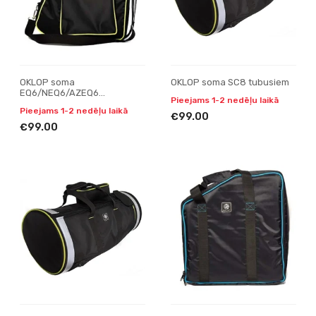
OKLOP soma
OKLOP soma SC8 tubusiem
EQ6/NEQ6/AZEQ6
Pieejams 1-2 nedēļu laikā
montējumiem
Pieejams 1-2 nedēļu laikā
€99.00
€99.00