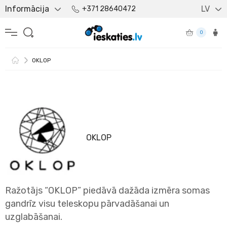
Informācija
LV
+371 28640472
0
OKLOP
OKLOP
Ražotājs “OKLOP” piedāvā dažāda izmēra somas
gandrīz visu teleskopu pārvadāšanai un
uzglabāšanai.