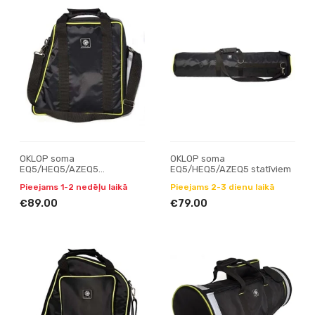
OKLOP soma
OKLOP soma
EQ5/HEQ5/AZEQ5
EQ5/HEQ5/AZEQ5 statīviem
montējumiem
Pieejams 1-2 nedēļu laikā
Pieejams 2-3 dienu laikā
€89.00
€79.00