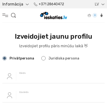
Informācija
LV
+371 28640472
0
Izveidojiet jaunu profilu
Izveidojiet profilu pāris minūšu laikā 👋
Privātpersona
Juridiska persona
Vārds
Uzvārds