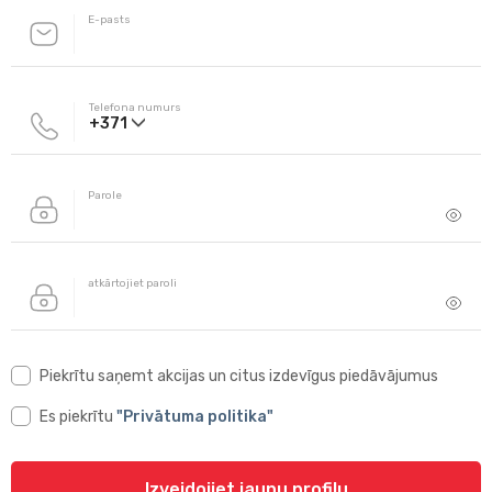
E-pasts
Telefona numurs
+
Parole
atkārtojiet paroli
Piekrītu saņemt akcijas un citus izdevīgus piedāvājumus
Es piekrītu
"Privātuma politika"
Izveidojiet jaunu profilu