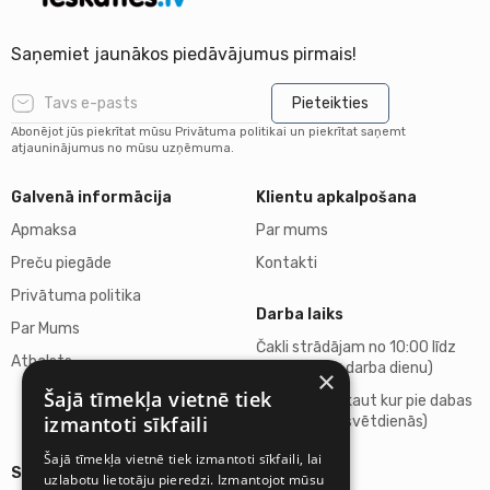
Saņemiet jaunākos piedāvājumus pirmais!
Pieteikties
Abonējot jūs piekrītat mūsu Privātuma politikai un piekrītat saņemt
atjauninājumus no mūsu uzņēmuma.
Galvenā informācija
Klientu apkalpošana
Apmaksa
Par mums
Preču piegāde
Kontakti
Privātuma politika
Darba laiks
Par Mums
Čakli strādājam no 10:00 līdz
Atbalsts
18:00 (katru darba dienu)
×
Šajā tīmekļa vietnē tiek
Atpūšamies kaut kur pie dabas
izmantoti sīkfaili
(sestdienās, svētdienās)
Šajā tīmekļa vietnē tiek izmantoti sīkfaili, lai
Sīkāka informācija
uzlabotu lietotāju pieredzi. Izmantojot mūsu