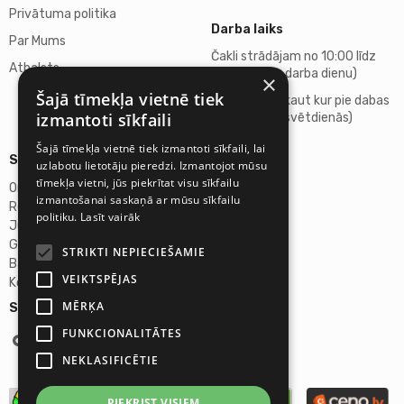
Privātuma politika
Darba laiks
Par Mums
Čakli strādājam no 10:00 līdz
Atbalsts
18:00 (katru darba dienu)
×
Šajā tīmekļa vietnē tiek
Atpūšamies kaut kur pie dabas
izmantoti sīkfaili
(sestdienās, svētdienās)
Šajā tīmekļa vietnē tiek izmantoti sīkfaili, lai
Sīkāka informācija
uzlabotu lietotāju pieredzi. Izmantojot mūsu
tīmekļa vietni, jūs piekrītat visu sīkfailu
Omicron SIA
izmantošanai saskaņā ar mūsu sīkfailu
Reģ.Nr. 40103272028
politiku.
Lasīt vairāk
Juridiskā adrese:
Ganību dambis 2a, Rīga, Latvija, LV-1045
STRIKTI NEPIECIEŠAMIE
Banka: AS "Swedbank"
VEIKTSPĒJAS
Konta Nr. LV46HABA0551027644383
MĒRĶA
Seko mums:
FUNKCIONALITĀTES
NEKLASIFICĒTIE
PIEKRIST VISIEM