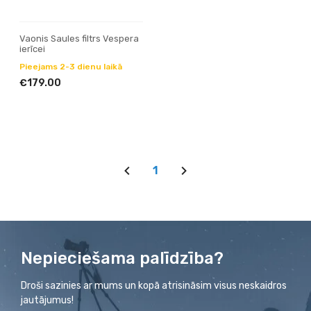
Vaonis Saules filtrs Vespera
ierīcei
Pieejams 2-3 dienu laikā
€179.00
1
Nepieciešama palīdzība?
Droši sazinies ar mums un kopā atrisināsim visus neskaidros
jautājumus!