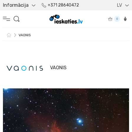
Informācija
LV
+371 28640472
0
VAONIS
VAONIS