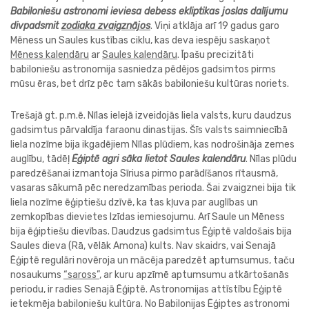
Babiloniešu astronomi ieviesa debess ekliptikas joslas dalījumu
divpadsmit
zodiaka zvaigznājos
. Viņi atklāja arī 19 gadus garo
Mēness un Saules kustības ciklu, kas deva iespēju saskaņot
Mēness kalendāru
ar
Saules kalendāru
. Īpašu precizitāti
babiloniešu astronomija sasniedza pēdējos gadsimtos pirms
mūsu ēras, bet drīz pēc tam sākās babiloniešu kultūras noriets.
Trešajā gt. p.m.ē. Nīlas ielejā izveidojās liela valsts, kuru daudzus
gadsimtus pārvaldīja faraonu dinastijas. Šīs valsts saimniecībā
liela nozīme bija ikgadējiem Nīlas plūdiem, kas nodrošināja zemes
auglību, tādēļ
Ēģiptē agri sāka lietot Saules kalendāru
. Nīlas plūdu
paredzēšanai izmantoja Sīriusa pirmo parādīšanos rītausmā,
vasaras sākumā pēc neredzamības perioda. Šai zvaigznei bija tik
liela nozīme ēģiptiešu dzīvē, ka tas kļuva par auglības un
zemkopības dievietes Izīdas iemiesojumu. Arī Saule un Mēness
bija ēģiptiešu dievības. Daudzus gadsimtus Ēģiptē valdošais bija
Saules dieva (Rā, vēlāk Amona) kults. Nav skaidrs, vai Senajā
Ēģiptē regulāri novēroja un mācēja paredzēt aptumsumus, taču
nosaukums
“saross”
, ar kuru apzīmē aptumsumu atkārtošanās
periodu, ir radies Senajā Ēģiptē. Astronomijas attīstību Ēģiptē
ietekmēja babiloniešu kultūra. No Babilonijas Ēģiptes astronomi