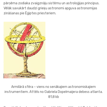
pārņēma zodiaka zvaigznāju sistēmu un astroloģijas principus.
Vēlāk savukārt daudzi grieķu astronomi apguva astronomijas
zināšanas pie Ēģiptes priesteriem.
Armilārā sfēra – viens no senākajiem astronomiskajiem
instrumentiem. Attēls no Gabriela Dopelmaijera debess atlanta.
81,8 kb