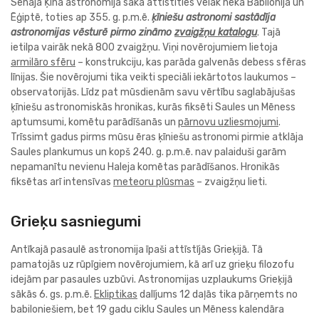
Senajā Ķīnā astronomija sāka attīstīties vēlāk nekā Babilonijā un
Ēģiptē, toties ap 355. g. p.m.ē.
ķīniešu astronomi sastādīja
astronomijas vēsturē pirmo zināmo
zvaigžņu katalogu
. Tajā
ietilpa vairāk nekā 800 zvaigžņu. Viņi novērojumiem lietoja
armilāro sfēru
– konstrukciju, kas parāda galvenās debess sfēras
līnijas. Šie novērojumi tika veikti speciāli iekārtotos laukumos –
observatorijās. Līdz pat mūsdienām savu vērtību saglabājušas
ķīniešu astronomiskās hronikas, kurās fiksēti Saules un Mēness
aptumsumi, komētu parādīšanās un
pārnovu uzliesmojumi
.
Trīssimt gadus pirms mūsu ēras ķīniešu astronomi pirmie atklāja
Saules plankumus un kopš 240. g. p.m.ē. nav palaiduši garām
nepamanītu nevienu Haleja komētas parādīšanos. Hronikās
fiksētas arī intensīvas
meteoru plūsmas
– zvaigžņu lieti.
Grieķu sasniegumi
Antīkajā pasaulē astronomija īpaši attīstījās Grieķijā. Tā
pamatojās uz rūpīgiem novērojumiem, kā arī uz grieķu filozofu
idejām par pasaules uzbūvi. Astronomijas uzplaukums Grieķijā
sākās 6. gs. p.m.ē.
Ekliptikas
dalījums 12 daļās tika pārņemts no
babiloniešiem, bet 19 gadu ciklu Saules un Mēness kalendāra