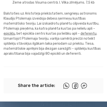
Zeme atrodas Visuma centrā. I. Vilka zīmējums. 7,5 kb
Balstoties uz Aristoteļa priekšstatiem, sengrieķu astronoms
Klaudijs Ptolemajs izveidoja debess ķermeņu kustības
matemātisko teoriju. Lai izskaidrotu planētu cilpveida kustību,
Ptolemajs pieņēma, ka katra planēta kustas pa nelielu apli –
epiciklu
, bet epicikla centrs kustas pa lielāku apli –
deferentu
.
Izmantojot Ptolemaja teoriju, varēja samērā precīzi noteikt
spīdekļu stāvokļus ilgākam laika periodam uz priekšu. Tiesa,
matemātiskie aprēķini bija diezgan sarežģīti – spīdekļu kustības
aprakstīšanai bija vajadzīgi 80 epicikli un deferenti.
Share the article: