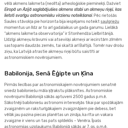
vēlā akmens laikmeta (neolīta) arheoloģiskie pieminekļi. Dažviet
Eiropā un Āzijā saglabājušies akmens stabi un akmeņu riņķi, kas
lietoti svarīgu astronomisku virzienu noteikšanai
. Pēc rietošās
Saules stāvokļa pie horizonta bija iespējams noteikt
saulgriežu
momentus un līdz ar to arī gadalaikus un gada garumu. Lielākā
“akmens laikmeta observatorija” ir Stonhendža Lielbritānijā.
Līdzīgi akmeņu krāvumi vai atsevišķi akmeņi ar iecirstām zīmēm
sastopami daudzās zemēs, tai skaitā arī Baltijā. Tomēr nav drošu
ziņu, ka Latvijā atrastie akmeņu riņķi būtu saistīti ar
astronomiskiem novērojumiem.
Babilonija, Senā Ēģipte un Ķīna
Pirmās liecības par astronomiskajiem novērojumiem senatnē
sniedz babiloniešu māla ķīļrakstu plāksnītes. Astronomiskie
novērojumi Babilonijā sākās aptuveni 2500 gadus p.m.ē.
Sākotnēji babiloniešu astronomi interesējās tikai par spožākajām
zvaigznēm un raksturīgākajiem zvaigznājiem pie debess, bet
vēlāk jau pazina piecas planētas un zināja, ka rīta un vakara
zvaigzne ir viens un tas pats spīdeklis – Venēra. Īpašs
astronomijas uzplaukums Babilonijā sākās ar 7. gs. p.m.ē.