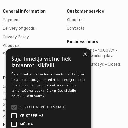
General Information
Customer service
Payment
About us
Delivery of goods
Contacts
Privacy Policy
Business hours
About us
Business hours - 10:00 AM -
×
Support
06:00 PM on working days
Šajā tīmekļa vietnē tiek
izmantoti sīkfaili
Saturdays, Sundays - Closed
Šajā tīmekļa vietnē tiek izmantoti sīkfaili, lai
Details
uzlabotu lietotāju pieredzi. Izmantojot mūsu
tīmekļa vietni, jūs piekrītat visu sīkfailu
Omicron SIA
izmantošanai saskaņā ar mūsu sīkfailu
Reg. No. 40103272028
politiku.
Lasīt vairāk
Legal Address
Ganibu Dambis 2A, Riga, Latvija, LV-1045
STRIKTI NEPIECIEŠAMIE
Banka A/S Swedbank
VEIKTSPĒJAS
Account No. LV46HABA0551027644383
MĒRĶA
Follow us: