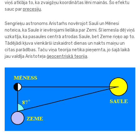
viņš atklāja to, ka zvaigžņu koordinātas lēni mainās. Šo efektu
sauc par
precesiju
.
Sengrieķu astronoms Aristarhs novērojot Sauli un Mēnesi
noteica, ka Saule ir ievērojami lielāka par Zemi. Šī iemesla dēļ viņš
uzkatīja, ka pasaules centrā atrodas Saule, bet Zeme riņķo ap to.
Tādējādi kļuva vienkārši izskaidrot dienas un nakts maiņu un
citas parādības. Taču viņa teorija netika pieņemta, jo šajā laikā
jau valdīja Aristoteļa
ģeocentriskā teorija
.