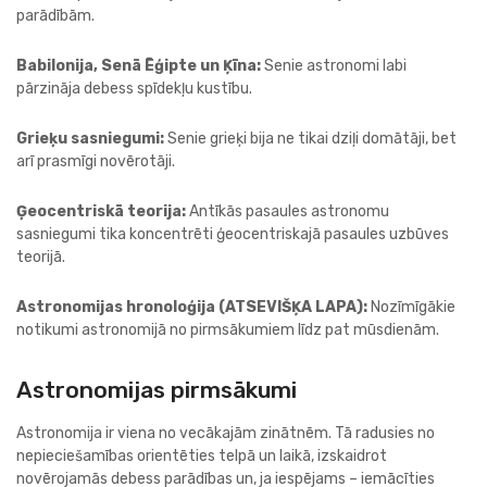
parādībām.
Babilonija, Senā Ēģipte un Ķīna:
Senie astronomi labi
pārzināja debess spīdekļu kustību.
Grieķu sasniegumi:
Senie grieķi bija ne tikai dziļi domātāji, bet
arī prasmīgi novērotāji.
Ģeocentriskā teorija:
Antīkās pasaules astronomu
sasniegumi tika koncentrēti ģeocentriskajā pasaules uzbūves
teorijā.
Astronomijas hronoloģija (ATSEVIŠĶA LAPA):
Nozīmīgākie
notikumi astronomijā no pirmsākumiem līdz pat mūsdienām.
Astronomijas pirmsākumi
Astronomija ir viena no vecākajām zinātnēm. Tā radusies no
nepieciešamības orientēties telpā un laikā, izskaidrot
novērojamās debess parādības un, ja iespējams – iemācīties