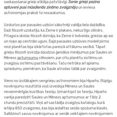
saskaņošanai grieķi atklāja patstāvīgi.
Senie grieķi pazina
aptuveni pusi mūsdienās zināmo zvaigznāju
un ieviesa
astronomijas praksē to nosaukumus.
Uzskatos par pasaules uzbūvi sākotnēji valdīja liela dažādība.
Daži filozofi uzskatīja, ka Zeme ir plakans, nekustīgs cilindrs.
Pitagora skolas filozofi domāja, ka Zeme ir lodveida, griežas ap asi
un riņķo ap centrālo uguni. Šajā pasaules uzbūves modelī pirmo
reizi planētas bija izkārtotas pareizā attālumu secībā. Tāpat
grieķu filozofi izvirzīja daudzus ģeniālus minējumus par Saules un
Mēness
aptumsumu
cēloņiem, par citu planētu sistēmu un
zvaigžņu sistēmu pastāvēšanu. Taču netrūka arī aplamu
spriedumu, piemēram, ka Saule atrodas tālāk par zvaigznēm.
Viens no izcilākajiem sengrieķu astronomiem bija Hiparhs. Rūpīgu
novērojumu rezultātā viņš izveidoja Mēness un Saules
nevienmērīgās kustības teoriju. Izmantojot šo teoriju, Hiparhs
varēja paredzēt Saules un Mēness aptumsumus ar 1 līdz 2
stundu precizitāti. Viņš arī sastādīja zvaigžņu katalogu, kurā
ietilpa 850 zvaigznes, kas bija iedalītas sešās spožuma klasēs.
Salīdzinot savus novērojumus ar senāk veiktajiem novērojumiem