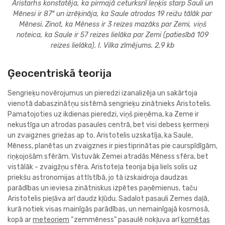
Aristarhs konstatēja, ka pirmajā ceturksnī leņķis starp Sauli un
Mēnesi ir 87° un izrēķināja, ka Saule atrodas 19 reižu tālāk par
Mēnesi. Zinot, ka Mēness ir 3 reizes mazāks par Zemi, viņš
noteica, ka Saule ir 57 reizes lielāka par Zemi (patiesībā 109
reizes lielāka). I. Vilka zīmējums. 2,9 kb
Ģeocentriskā teorija
Sengrieķu novērojumus un pieredzi izanalizēja un sakārtoja
vienotā dabaszinātņu sistēmā sengrieķu zinātnieks Aristotelis.
Pamatojoties uz ikdienas pieredzi, viņš pieņēma, ka Zeme ir
nekustīga un atrodas pasaules centrā, bet visi debess ķermeņi
un zvaigznes griežas ap to. Aristotelis uzskatīja, ka Saule,
Mēness, planētas un zvaigznes ir piestiprinātas pie caurspīdīgām,
riņķojošām sfērām. Vistuvāk Zemei atradās Mēness sfēra, bet
vistālāk - zvaigžņu sfēra. Aristoteļa teorija bija liels solis uz
priekšu astronomijas attīstībā, jo tā izskaidroja daudzas
parādības un ieviesa zinātniskus izpētes paņēmienus, taču
Aristotelis pieļāva arī daudz kļūdu. Sadalot pasauli Zemes daļā,
kurā notiek visas mainīgās parādības, un nemainīgajā kosmosā,
kopā ar
meteoriem
“zemmēness” pasaulē nokļuva arī
komētas