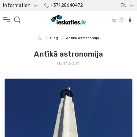
Information
EN
+371 28640472
0
Blog
Antīkā astronomija
Antīkā astronomija
02.14.2024