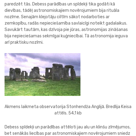
paredzēt tās. Debess parādības un spīdekļi tika godāti kā
dievības, tādēļ astronomiskajiem novērojumiem bija rituāla
nozīme. Senajām klejotāju ciltīm sākot nodarboties ar
zemkopību, radās nepieciešamība savlaicīgi noteikt gadalaikus.
Savukārt tautām, kas dzīvoja pie jūras, astronomijas zināšanas
bija nepieciešamas sekmīgai kuģniecībai. Tā astronomija ieguva
arī praktisku nozīmi.
Akmens laikmeta observatorija Stonhendža Anglijā. Bredlija Keisa
attēls. 54,1 kb
Debess spīdekļi un parādības attēloti jau alu un klinšu zīmējumos,
bet senākās liecības par astronomiskajiem novērojumiem sniedz