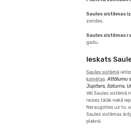
Saules sistēmas i
zondes.
Saules sistēmas r
gadu.
Ieskats Saul
Saules sistēmā
ietil
komētas
.
Attālumu se
Jupiters, Saturns, U
Vēl Saules sistēmā r
reizes tālāk nekā iep
Neraugoties uz to, a
Saules sistēmas ārēj
plaknē.