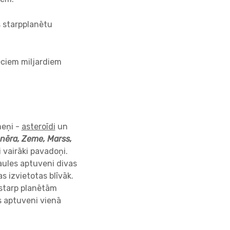
s starpplanētu
eciem miljardiem
meņi -
asteroīdi
un
enēra, Zeme, Marss,
i vairāki pavadoņi.
aules aptuveni divas
s izvietotas blīvāk.
 starp planētām
s aptuveni vienā