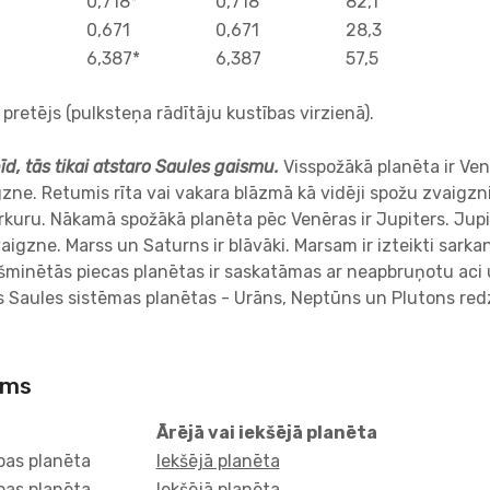
0,718*
0,718
82,1
0,671
0,671
28,3
6,387*
6,387
57,5
s pretējs (pulksteņa rādītāju kustības virzienā).
d, tās tikai atstaro Saules gaismu.
Visspožākā planēta ir Ve
gzne. Retumis rīta vai vakara blāzmā kā vidēji spožu zvaigzni
kuru. Nākamā spožākā planēta pēc Venēras ir Jupiters. Jupi
aigzne. Marss un Saturns ir blāvāki. Marsam ir izteikti sark
šminētās piecas planētas ir saskatāmas ar neapbruņotu aci
s Saules sistēmas planētas - Urāns, Neptūns un Plutons red
ums
Ārējā vai iekšējā planēta
as planēta
Iekšējā planēta
as planēta
Iekšējā planēta