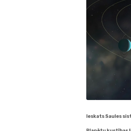
Ieskats Saules si
Planētu kustības 