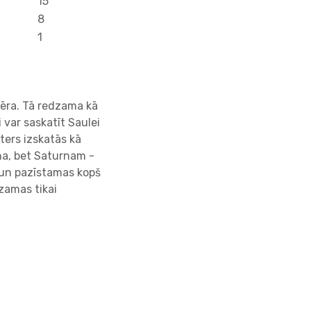
15
8
1
nēra. Tā redzama kā
 var saskatīt Saulei
ters izskatās kā
ana, bet Saturnam -
 un pazīstamas kopš
zamas tikai