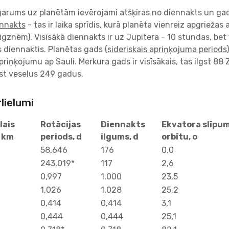
arums uz planētām ievērojami atšķiras no diennakts un g
ennakts
- tas ir laika sprīdis, kurā planēta vienreiz apgriežas 
aigznēm). Visīsākā diennakts ir uz Jupitera - 10 stundas, bet
 diennaktis. Planētas gads (
sideriskais apriņķojuma periods
priņķojumu ap Sauli. Merkura gads ir visīsākais, tas ilgst 88
gst veselus 249 gadus.
lielumi
lais
Rotācijas
Diennakts
Ekvatora slīpum
 km
periods, d
ilgums, d
orbītu, o
58,646
176
0,0
243,019*
117
2,6
0,997
1,000
23,5
1,026
1,028
25,2
0,414
0,414
3,1
0,444
0,444
25,1