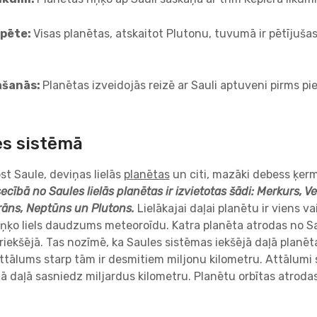
zpēte:
Visas planētas, atskaitot Plutonu, tuvumā ir pētījuša
ašanās:
Planētas izveidojās reizē ar Sauli aptuveni pirms pi
es sistēmā
pst Saule, deviņas lielās
planētas
un citi, mazāki debess ķer
cībā no Saules lielās planētas ir izvietotas šādi: Merkurs, V
rāns, Neptūns un Plutons.
Lielākajai daļai planētu ir viens va
iņķo liels daudzums meteoroīdu. Katra planēta atrodas no S
riekšējā. Tas nozīmē, ka Saules sistēmas iekšējā daļā planēta
ttālums starp tām ir desmitiem miljonu kilometru. Attālumi
ā daļā sasniedz miljardus kilometru. Planētu orbītas atroda