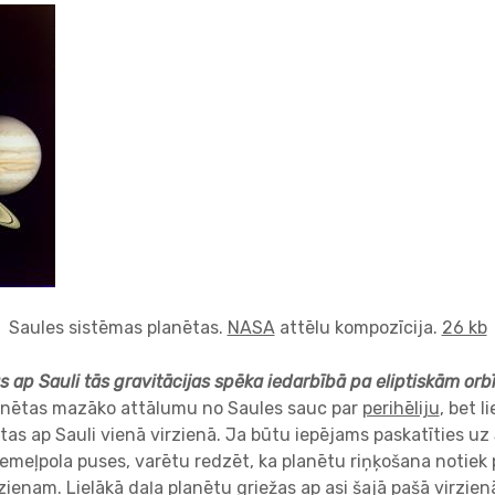
Saules sistēmas planētas.
NASA
attēlu kompozīcija.
26 kb
s ap Sauli tās gravitācijas spēka iedarbībā pa eliptiskām or
lanētas mazāko attālumu no Saules sauc par
perihēliju
, bet l
stas ap Sauli vienā virzienā. Ja būtu iepējams paskatīties u
emeļpola puses, varētu redzēt, ka planētu riņķošana notiek 
rzienam. Lielākā daļa planētu griežas ap asi šajā pašā virzien