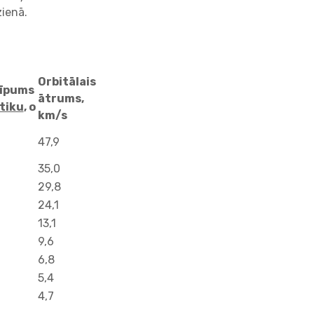
ienā.​
Orbitālais
līpums
ātrums,
ptiku
, o
km/s
47,9
35,0
29,8
24,1
13,1
9,6
6,8
5,4
4,7