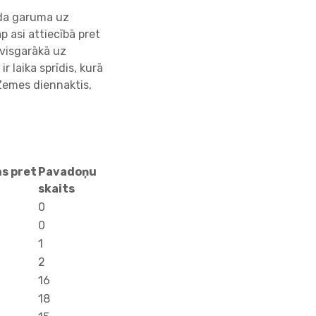
ada garuma uz
ap asi attiecībā pret
 visgarākā uz
) ir laika sprīdis, kurā
 Zemes diennaktis,
s pret
Pavadoņu
skaits
0
0
1
2
16
18