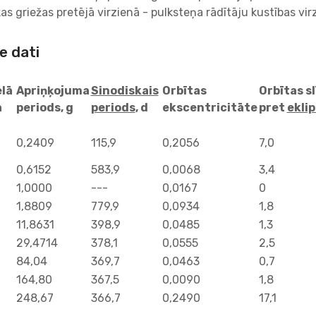
s griežas pretējā virzienā - pulksteņa rādītāju kustības virz
e dati
elā
Apriņķojuma
Sinodiskais
Orbītas
Orbītas s
a
periods, g
periods
, d
ekscentricitāte
pret
ekli
0,2409
115,9
0,2056
7,0
0,6152
583,9
0,0068
3,4
1,0000
---
0,0167
0
1,8809
779,9
0,0934
1,8
11,8631
398,9
0,0485
1,3
29,4714
378,1
0,0555
2,5
84,04
369,7
0,0463
0,7
164,80
367,5
0,0090
1,8
248,67
366,7
0,2490
17,1