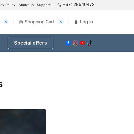
+371 28640472
acy Policy
About us
Support
Shopping Cart
Log In
0
0
Special offers
s