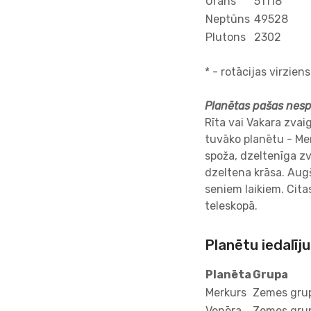
Urāns
51118
Neptūns
49528
Plutons
2302
* - rotācijas virzien
Planētas pašas nespī
Rīta vai Vakara zvai
tuvāko planētu - Mer
spoža, dzeltenīga zv
dzeltena krāsa. Aug
seniem laikiem. Cita
teleskopā.
Planētu iedalīj
Planēta
Grupa
Merkurs
Zemes grup
Venēra
Zemes grup