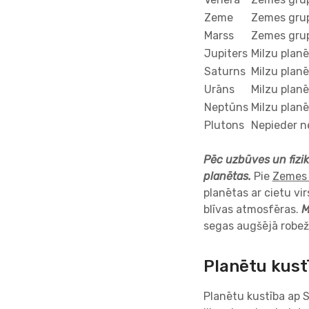
Zeme
Zemes grup
Marss
Zemes grup
Jupiters
Milzu plan
Saturns
Milzu plan
Urāns
Milzu plan
Neptūns
Milzu plan
Plutons
Nepieder n
Pēc uzbūves un fizi
planētas.
Pie
Zemes 
planētas ar cietu vi
blīvas atmosfēras.
M
segas augšējā robeža
Planētu kust
Planētu kustība ap 