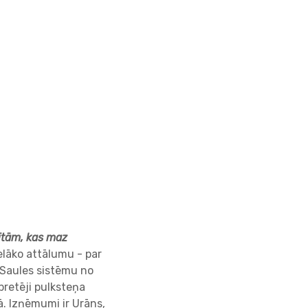
bītām, kas maz
ielāko attālumu - par
z Saules sistēmu no
pretēji pulksteņa
ā. Izņēmumi ir Urāns,