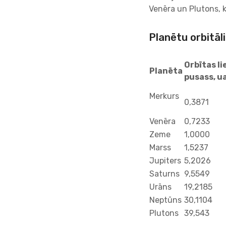
Venēra un Plutons, ka
Planētu orbitāli
Orbītas li
Planēta
pusass, u
Merkurs
0,3871
Venēra
0,7233
Zeme
1,0000
Marss
1,5237
Jupiters
5,2026
Saturns
9,5549
Urāns
19,2185
Neptūns
30,1104
Plutons
39,543