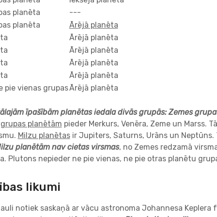
as planēta
---
as planēta
Ārējā planēta
ēta
Ārējā planēta
ēta
Ārējā planēta
ēta
Ārējā planēta
ēta
Ārējā planēta
e pie vienas grupas
Ārējā planēta
kālajām īpašībām planētas iedala divās grupās: Zemes grupa
grupas planētām
pieder Merkurs, Venēra, Zeme un Marss. Tās
rsmu.
Milzu planētas
ir Jupiters, Saturns, Urāns un Neptūns. 
ilzu planētām nav cietas virsmas
, no Zemes redzamā virsma
. Plutons nepieder ne pie vienas, ne pie otras planētu grup
ības likumi
Sauli notiek saskaņā ar vācu astronoma Johannesa Keplera 