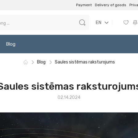
Payment
Delivery of goods
Priv
EN
Blog
Blog
Saules sistēmas raksturojums
Saules sistēmas raksturojum
02.14.2024