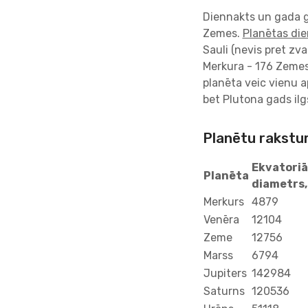
Diennakts un gada g
Zemes.
Planētas di
Sauli (nevis pret zv
Merkura - 176 Zemes
planēta veic vienu a
bet Plutona gads il
Planētu rakstur
Ekvatoriā
Planēta
diametrs,
Merkurs
4879
Venēra
12104
Zeme
12756
Marss
6794
Jupiters
142984
Saturns
120536