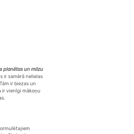
s planētas un milzu
 ir samērā nelielas
Tām ir biezas un
 ir vienīgi mākoņu
as.
formulētajiem