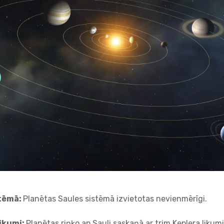
stēmā:
Planētas Saules sistēmā izvietotas nevienmērīgi.
likumi:
Planētas riņķo ap Sauli saskaņā ar trim Keplera likum