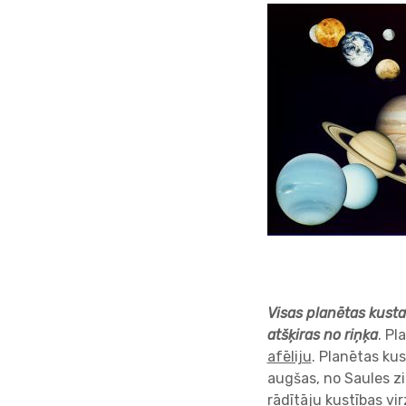
Visas planētas kusta
atšķiras no riņķa
. P
afēliju
. Planētas ku
augšas, no Saules zi
rādītāju kustības vi